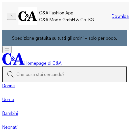
C&A Fashion App
Downloa
C&A Mode GmbH & Co. KG
Spedizione gratuita su tutti gli ordini – solo per poco.
Homepage di C&A
Donna
Uomo
Bambini
Neonati