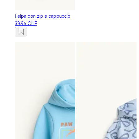
Felpa con zip e cappuccio
39.95 CHF