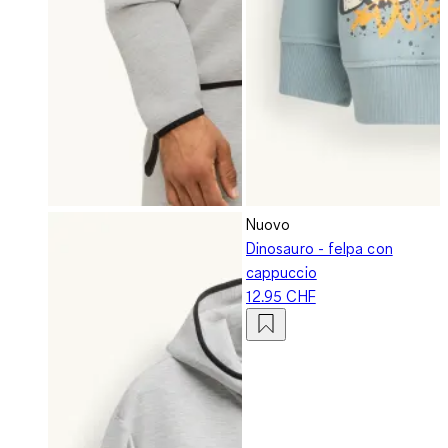
Nuovo
Dinosauro - felpa con
cappuccio
12.95 CHF