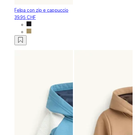
Felpa con zip e cappuccio
39.95 CHF