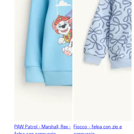
PAW Patrol - Marshall, Rex -
Fiocco - felpa con zip e
felpa con cappuccio
cappuccio