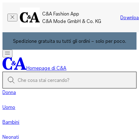
C&A Fashion App
Downloa
C&A Mode GmbH & Co. KG
Spedizione gratuita su tutti gli ordini – solo per poco.
Homepage di C&A
Donna
Uomo
Bambini
Neonati