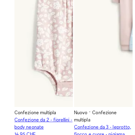
Confezione multipla
Nuovo
Confezione
Confezione da 2 - fiorellini -
multipla
body neonate
Confezione da 3 - leprotto,
14.95 CHF
fiocco e cuore - pigiama