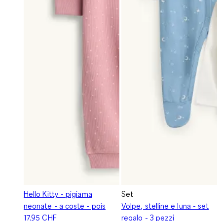
Hello Kitty - pigiama
Set
neonate - a coste - pois
Volpe, stelline e luna - set
17.95 CHF
regalo - 3 pezzi