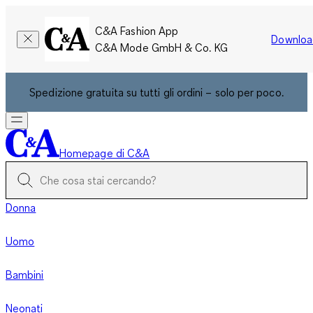
C&A Fashion App
Downloa
C&A Mode GmbH & Co. KG
Spedizione gratuita su tutti gli ordini – solo per poco.
Homepage di C&A
Donna
Uomo
Bambini
Neonati