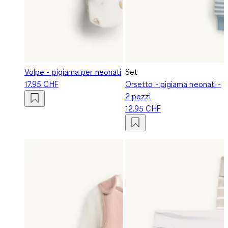
Volpe - pigiama per neonati
Set
17.95 CHF
Orsetto - pigiama neonati -
2 pezzi
12.95 CHF