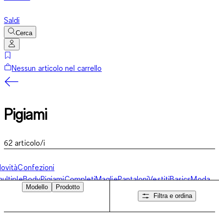
Saldi
Cerca
Nessun articolo nel carrello
Pigiami
62
articolo/i
ovità
Confezioni
ultiple
Body
Pigiami
Completi
Maglie
Pantaloni
Vestiti
Basics
Moda
Modello
Prodotto
mare
Licenze
Calze e calzemaglie
Sacchi-nanna
Giacche
Occasioni
Filtra e ordina
peciali
Tuta per neonati