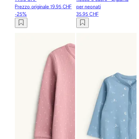
Prezzo originale
19.95 CHF
per neonati
-25%
35.95 CHF