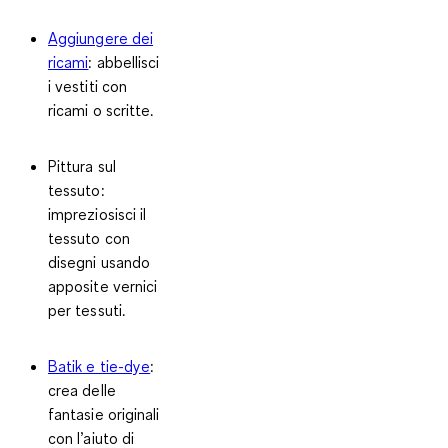
Aggiungere dei
ricami
:
abbellisci
i vestiti con
ricami o scritte.
Pittura sul
tessuto:
impreziosisci il
tessuto con
disegni usando
apposite vernici
per tessuti.
Batik e tie-dye
:
crea delle
fantasie originali
con l’aiuto di