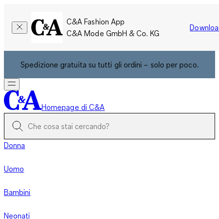
C&A Fashion App
Downloa
C&A Mode GmbH & Co. KG
Spedizione gratuita su tutti gli ordini – solo per poco.
Homepage di C&A
Donna
Uomo
Bambini
Neonati