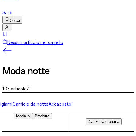
Saldi
Cerca
Nessun articolo nel carrello
Moda notte
103
articolo/i
igiami
Camicie da notte
Accappatoi
Modello
Prodotto
Filtra e ordina