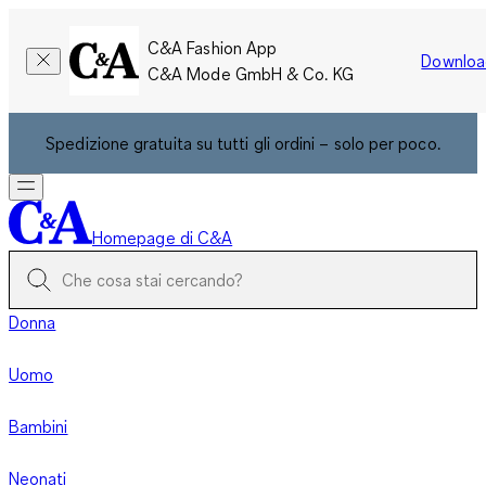
C&A Fashion App
Downloa
C&A Mode GmbH & Co. KG
Spedizione gratuita su tutti gli ordini – solo per poco.
Homepage di C&A
Donna
Uomo
Bambini
Neonati