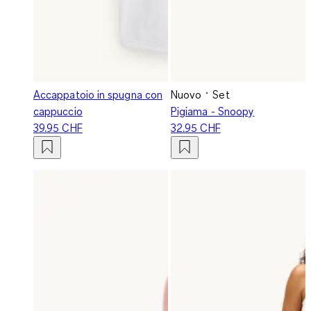
Accappatoio in spugna con
Nuovo
Set
cappuccio
Pigiama - Snoopy
39.95 CHF
32.95 CHF