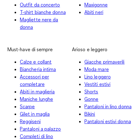
Outfit da concerto
Maxigonne
T-shirt bianche donna
Abiti neri
Magliette nere da
donna
Must-have di sempre
Arioso e leggero
Calze e collant
Giacche primaverili
Biancheria intima
Moda mare
Accessori per
Lino leggero
completare
Vestiti estivi
Abiti in maglieria
Shorts
Maniche lunghe
Gonne
Scarpe
Pantaloni in lino donna
Gilet in maglia
Bikini
Reggiseni
Pantaloni estivi donna
Pantaloni a palazzo
Completi di lino