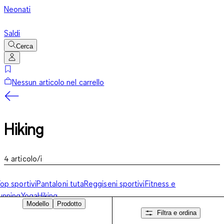
Neonati
Saldi
Cerca
Nessun articolo nel carrello
Hiking
4
articolo/i
op sportivi
Pantaloni tuta
Reggiseni sportivi
Fitness e
unning
Yoga
Hiking
Modello
Prodotto
Filtra e ordina