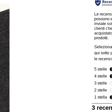
Le recens
possono 
inviate so
clienti c
acquistato
prodotti.
Seleziona
qui sotto p
le recensi
5 stelle
ste
4 stelle
ste
3 stelle
ste
2 stelle
ste
1 stella
ste
1
3 rece