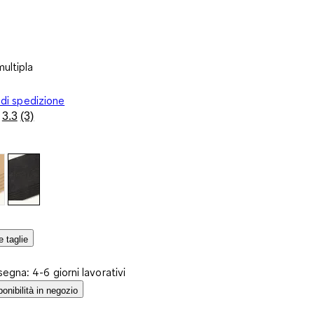
ultipla
 di spedizione
3.3
(3)
Leggi
3
recensioni.
Stesso
link
alla
pagina.
e taglie
egna: 4-6 giorni lavorativi
ponibilità in negozio