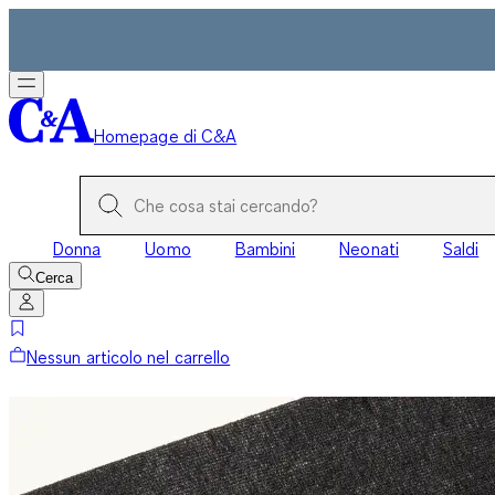
Homepage di C&A
Donna
Uomo
Bambini
Neonati
Saldi
Cerca
Nessun articolo nel carrello