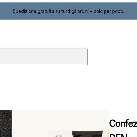
Spedizione gratuita su tutti gli ordini – solo per poco.
Confezi