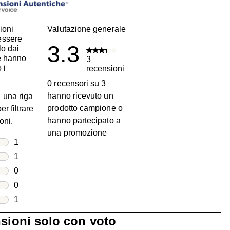
ioni
Valutazione generale
essere
3.3
lo dai
he hanno
3
 i
recensioni
0 recensori su 3
hanno ricevuto un
 una riga
prodotto campione o
er filtrare
hanno partecipato a
oni.
una promozione
lle
1
1 recensione con 5 stelle.
lle
1
1 recensione con 4 stelle.
lle
0
0 recensioni con 3 stelle.
lle
0
0 recensioni con 2 stelle.
lle
1
1 recensione con 1 stella.
nsioni solo con voto