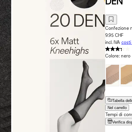
DEN
Confezione m
9.95 CHF
incl. IVA
costi
Colore
:
nero
Tabella dell
Nel carrello
Tempi di cons
Verifica dis