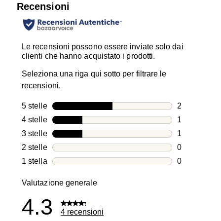
Recensioni
Le recensioni possono essere inviate solo dai
clienti che hanno acquistato i prodotti.
Seleziona una riga qui sotto per filtrare le
recensioni.
5 stelle
stelle
2
2 recensioni
4 stelle
stelle
1
1 recensione
3 stelle
stelle
1
1 recensione
2 stelle
stelle
0
0 recensioni
1 stella
stelle
0
0 recensioni
Valutazione generale
4.3
4 recensioni