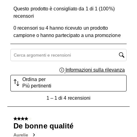
Questo prodotto è consigliato da 1 di 1 (100%)
recensori
0 recensori su 4 hanno ricevuto un prodotto
campione o hanno partecipato a una promozione
Cerca argomenti e ricerca delle recensioni
Informazioni sulla rilevanza
Visual
Ordina per
Più pertinenti
1
1
–
1 di 4
recensioni
a
1
di
4 su 5 stelle.
4
De bonne qualité
recensioni.
Aurelie