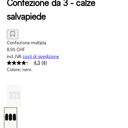
Confezione da 3 - calze
salvapiede
Confezione multipla
8.95 CHF
incl. IVA
costi di spedizione
4.3
(4)
Leggi
Colore
:
nero
4
recensioni.
Stesso
link
alla
pagina.