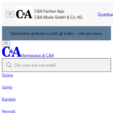
C&A Fashion App
Downloa
C&A Mode GmbH & Co. KG
Spedizione gratuita su tutti gli ordini – solo per poco.
Homepage di C&A
Donna
Uomo
Bambini
Neonati