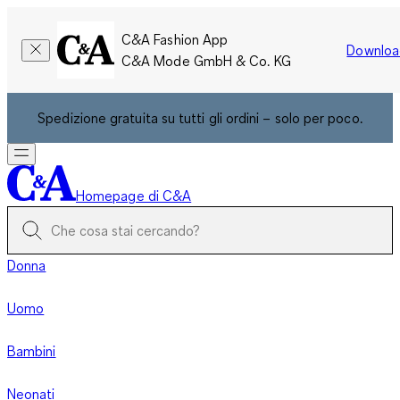
C&A Fashion App
Downloa
C&A Mode GmbH & Co. KG
Spedizione gratuita su tutti gli ordini – solo per poco.
Homepage di C&A
Donna
Uomo
Bambini
Neonati