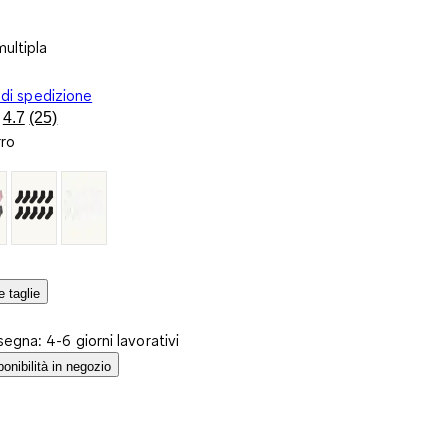
ultipla
 di spedizione
4.7
(25)
Leggi
rro
25
recensioni.
Stesso
link
alla
pagina.
e taglie
egna: 4-6 giorni lavorativi
ponibilità in negozio