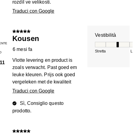
rozdíl ve velikosti.
Traduci con Google
5 su 5 stelle.
Vestibilità
Kousen
ENTE
Vestibilità, 3 su 5
6 mesi fa
Stretta
La
O
Vlotte levering en product is
11
zoals verwacht. Past goed em
leuke kleuren. Prijs ook goed
vergeleken met de kwaliteit
Traduci con Google
Sì, Consiglio questo
prodotto.
5 su 5 stelle.