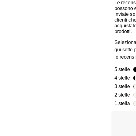
Le recens
possono 
inviate so
clienti c
acquistato
prodotti.
Seleziona
qui sotto p
le recensi
5 stelle
ste
4 stelle
ste
3 stelle
ste
2 stelle
ste
1 stella
ste