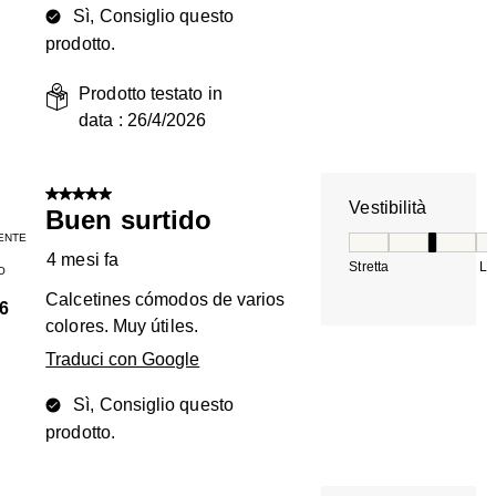
Sì, Consiglio questo
prodotto.
Prodotto testato in
data :
26/4/2026
5 su 5 stelle.
Vestibilità
Buen surtido
ENTE
Vestibilità, 3 su 5
4 mesi fa
Stretta
La
O
Calcetines cómodos de varios
6
colores. Muy útiles.
Traduci con Google
Sì, Consiglio questo
prodotto.