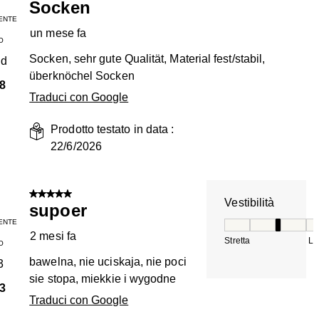
Socken
ENTE
un mese fa
O
Socken, sehr gute Qualität, Material fest/stabil,
nd
überknöchel Socken
8
Traduci con Google
Prodotto testato in data :
22/6/2026
5 su 5 stelle.
Vestibilità
supoer
ENTE
Vestibilità, 3 su 5
2 mesi fa
Stretta
La
O
bawelna, nie uciskaja, nie poci
3
sie stopa, miekkie i wygodne
3
Traduci con Google