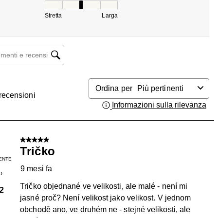
Vestibilità, 3 su 5, dove 1 è uguale a Stretta e 5 
Stretta
Larga
enti e ricerca delle recensioni
Ordina per
Più pertinenti
recensioni
Informazioni sulla rilevanza
Vis
5 su 5 stelle.
Tričko
ENTE
9 mesi fa
O
Tričko objednané ve velikosti, ale malé - není mi
2
jasné proč? Není velikost jako velikost. V jednom
obchodě ano, ve druhém ne - stejné velikosti, ale