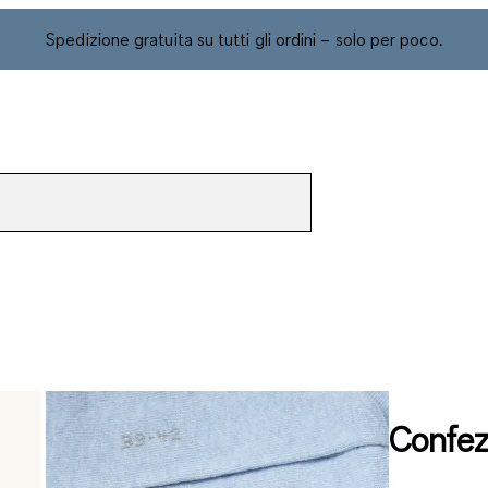
Spedizione gratuita su tutti gli ordini – solo per poco.
Confez