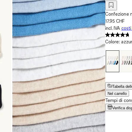
Confezione m
17.95 CHF
incl. IVA
costi
Colore
:
azzu
Tabella dell
Nel carrello
Tempi di cons
Verifica dis