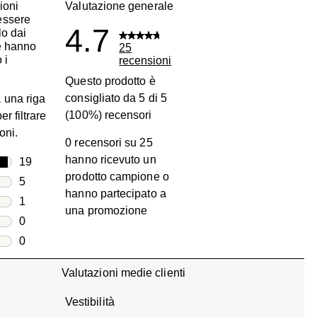
ioni
Valutazione generale
essere
4.7
lo dai
he hanno
25
 i
recensioni
Questo prodotto è
consigliato da 5 di 5
 una riga
(100%) recensori
er filtrare
oni.
0 recensori su 25
hanno ricevuto un
lle
19
prodotto campione o
19 recensioni con 5 stelle.
lle
5
hanno partecipato a
5 recensioni con 4 stelle.
lle
1
una promozione
1 recensione con 3 stelle.
lle
0
0 recensioni con 2 stelle.
lle
0
0 recensioni con 1 stella.
Valutazioni medie clienti
Vestibilità