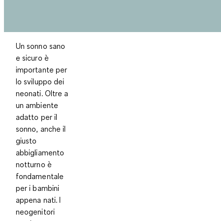
Un sonno sano
e sicuro è
importante per
lo sviluppo dei
neonati. Oltre a
un ambiente
adatto per il
sonno, anche il
giusto
abbigliamento
notturno è
fondamentale
per i bambini
appena nati. I
neogenitori