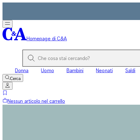
Homepage di C&A
Donna
Uomo
Bambini
Neonati
Saldi
Cerca
Nessun articolo nel carrello