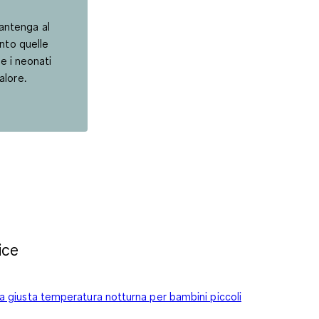
mantenga al
nto quelle
he i neonati
alore.
ice
a giusta temperatura notturna per bambini piccoli