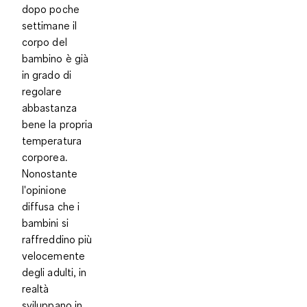
dopo poche
settimane il
corpo del
bambino è già
in grado di
regolare
abbastanza
bene la propria
temperatura
corporea.
Nonostante
l'opinione
diffusa che i
bambini si
raffreddino più
velocemente
degli adulti, in
realtà
sviluppano in