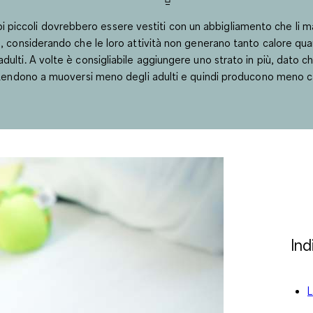
bi piccoli dovrebbero essere vestiti con un abbigliamento che li 
, considerando che le loro attività non generano tanto calore qua
adulti. A volte è consigliabile aggiungere uno strato in più, dato c
tendono a muoversi meno degli adulti e quindi producono meno c
Ind
L