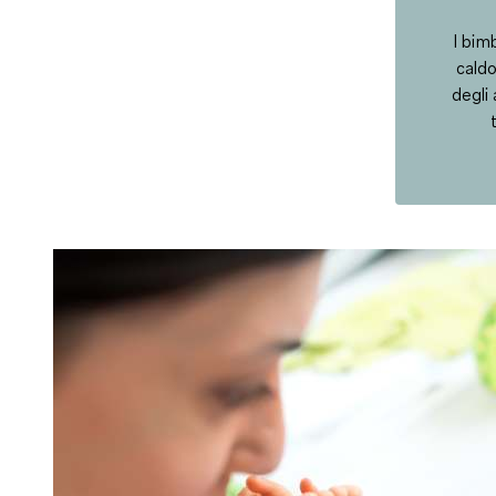
I bim
caldo
degli 