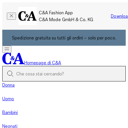
C&A Fashion App
Downloa
C&A Mode GmbH & Co. KG
Spedizione gratuita su tutti gli ordini – solo per poco.
Homepage di C&A
Donna
Uomo
Bambini
Neonati