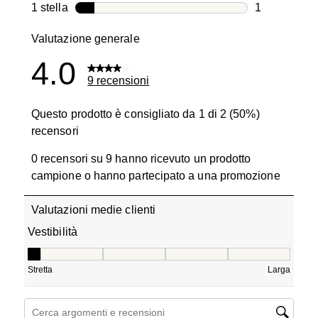
0 recensioni
1 stella
stelle
1
1 recensione
Valutazione generale
4.0
9 recensioni
Questo prodotto è consigliato da 1 di 2 (50%)
recensori
0 recensori su 9 hanno ricevuto un prodotto
campione o hanno partecipato a una promozione
Valutazioni medie clienti
Vestibilità
Vestibilità, 1 su 5, dove 1 è uguale a Stretta e 5 è uguale
Stretta
Larga
Cerca argomenti e ricerca delle recensioni