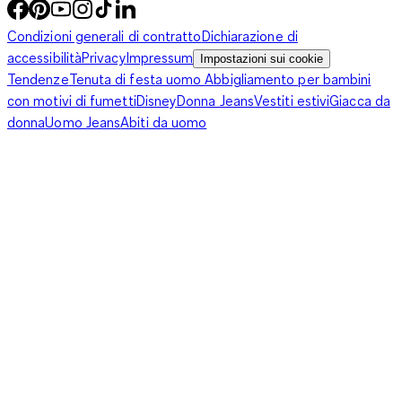
Condizioni generali di contratto
Dichiarazione di
accessibilità
Privacy
Impressum
Impostazioni sui cookie
Tendenze
Tenuta di festa uomo
Abbigliamento per bambini
con motivi di fumetti
Disney
Donna Jeans
Vestiti estivi
Giacca da
donna
Uomo Jeans
Abiti da uomo