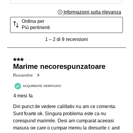
Informazioni sulla rilevanza
Visual
Ordina per
Più pertinenti
1
1
–
2 di 9
recensioni
a
2
di
3 su 5 stelle.
9
Marime necorespunzatoare
recensioni.
Ruxandra
ACQUIRENTE VERIFICATO
4 mesi fa
Din punct de vedere caliltativ nu am ce comenta.
Sunt foarte ok. Singura problema este ca nu
corespund marimile. Desi am cumparat aceeasi
masura oe care o cumpar mereu la dresurile c and