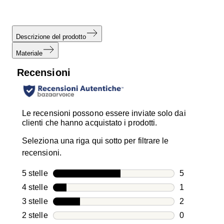
Descrizione del prodotto
Materiale
Recensioni
Le recensioni possono essere inviate solo dai
clienti che hanno acquistato i prodotti.
Seleziona una riga qui sotto per filtrare le
recensioni.
5 stelle
stelle
5
5 recensioni
4 stelle
stelle
1
1 recensione
3 stelle
stelle
2
2 recensioni
2 stelle
stelle
0