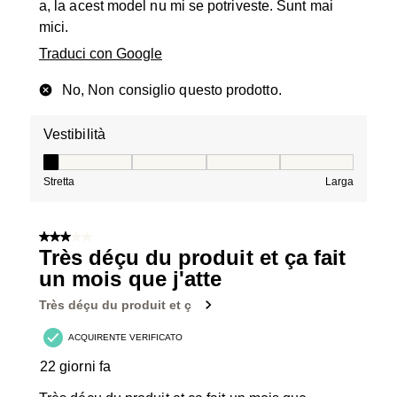
a, la acest model nu mi se potriveste. Sunt mai
mici.
Traduci con Google
No, Non consiglio questo prodotto.
Vestibilità
Vestibilità, 1 su 5, dove 1 è uguale a Stretta e 5 è ugual
Stretta
Larga
3 su 5 stelle.
Très déçu du produit et ça fait
un mois que j'atte
Très déçu du produit et ç
ACQUIRENTE VERIFICATO
22 giorni fa