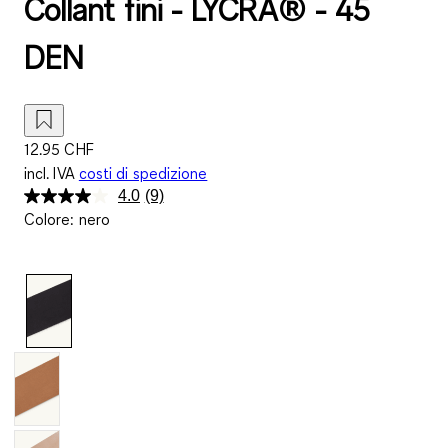
Collant fini - LYCRA® - 45
DEN
12.95 CHF
incl. IVA
costi di spedizione
4.0
(9)
Leggi
Colore
:
nero
9
recensioni.
Stesso
link
alla
pagina.