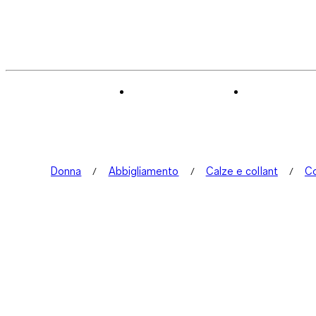
Donna
Abbigliamento
Calze e collant
Co