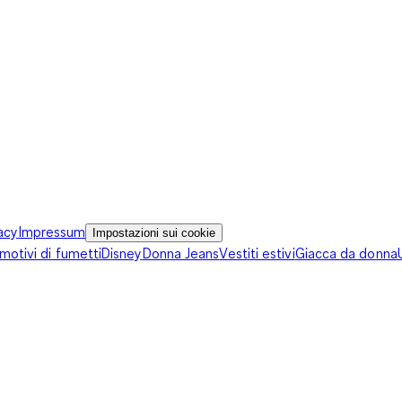
acy
Impressum
Impostazioni sui cookie
otivi di fumetti
Disney
Donna Jeans
Vestiti estivi
Giacca da donna