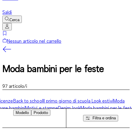
Saldi
Cerca
Nessun articolo nel carrello
Moda bambini per le feste
97
articolo/i
icenze
Back to school
Il primo giorno di scuola
Look estivi
Moda
are bambini
Motivi e stampe
Denim look
Moda bambini per le fest
Modello
Prodotto
Filtra e ordina