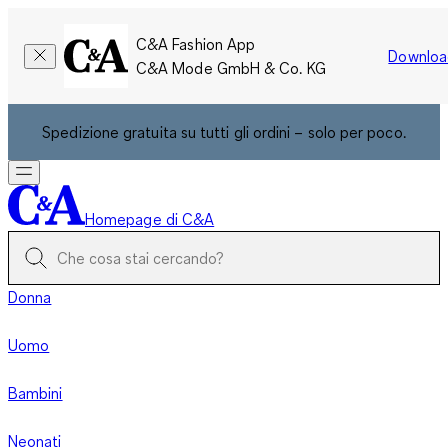
C&A Fashion App
Downloa
C&A Mode GmbH & Co. KG
Spedizione gratuita su tutti gli ordini – solo per poco.
Homepage di C&A
Donna
Uomo
Bambini
Neonati