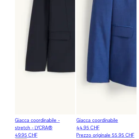
Giacca coordinabile -
Giacca coordinabile
stretch - LYCRA®
44.95 CHF
49.95 CHF
Prezzo originale
55.95 CHF