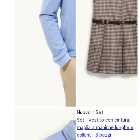
Nuovo
Set
Set - vestito con cintura,
maglia a maniche lunghe e
collant - 3 pezzi