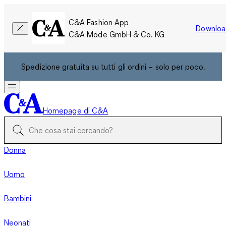
C&A Fashion App
Downloa
C&A Mode GmbH & Co. KG
Spedizione gratuita su tutti gli ordini – solo per poco.
Homepage di C&A
Donna
Uomo
Bambini
Neonati