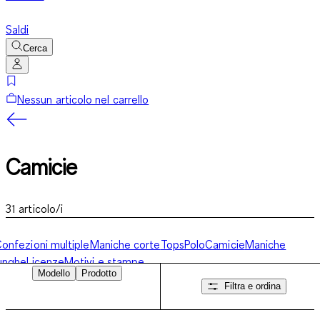
Saldi
Cerca
Nessun articolo nel carrello
Camicie
31
articolo/i
onfezioni multiple
Maniche corte
Tops
Polo
Camicie
Maniche
unghe
Licenze
Motivi e stampe
Modello
Prodotto
Filtra e ordina