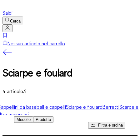
Saldi
Cerca
Nessun articolo nel carrello
Sciarpe e foulard
4
articolo/i
appellini da baseball e cappelli
Sciarpe e foulard
Berretti
Scarpe e
ltro accessori
Modello
Prodotto
Filtra e ordina