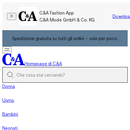
C&A Fashion App
Downloa
C&A Mode GmbH & Co. KG
Spedizione gratuita su tutti gli ordini – solo per poco.
Homepage di C&A
Donna
Uomo
Bambini
Neonati