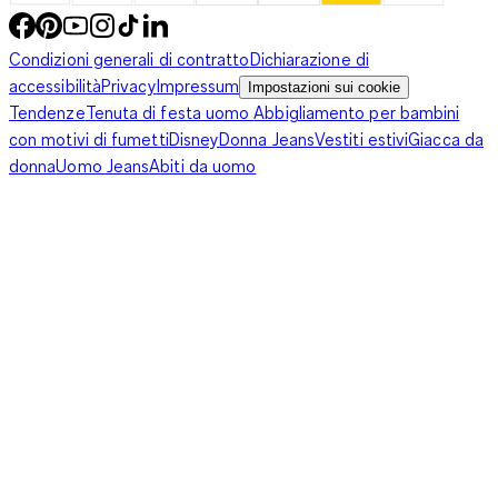
melange; se, invece, vuoi spezzare la monotonia con un
pizzico di brio, opta per le versioni stampate, che creano
Condizioni generali di contratto
Dichiarazione di
allegri contrasti cromatici grazie a disegni dalle tinte accese.
accessibilità
Privacy
Impressum
Impostazioni sui cookie
Come una sciarpa da bambino decorata con la macchina da
Tendenze
Tenuta di festa uomo
Abbigliamento per bambini
corsa più famosa del magico mondo Disney: la sua carrozzeria
con motivi di fumetti
Disney
Donna Jeans
Vestiti estivi
Giacca da
rossa fiammante spicca sullo sfondo in tessuto elasticizzato
donna
Uomo Jeans
Abiti da uomo
per accompagnare tuo figlio in tutte le entusiasmanti
avventure che la sua immaginazione gli suggerisce. La
composizione in
cotone traspirante
consente un elevato
comfort lasciando respirare la cute senza trattenere il sudore,
mentre la comoda forma ad anello la mantiene al suo posto
anche durante i giochi più scatenati!
Sciarpa per bambino: il soffice abbraccio
della qualità