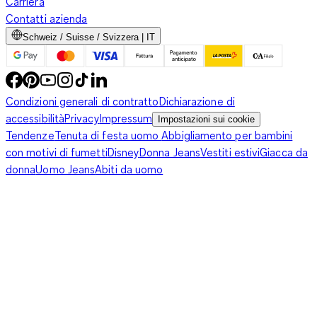
Carriera
Contatti azienda
Schweiz / Suisse / Svizzera | IT
Condizioni generali di contratto
Dichiarazione di
accessibilità
Privacy
Impressum
Impostazioni sui cookie
Tendenze
Tenuta di festa uomo
Abbigliamento per bambini
con motivi di fumetti
Disney
Donna Jeans
Vestiti estivi
Giacca da
donna
Uomo Jeans
Abiti da uomo