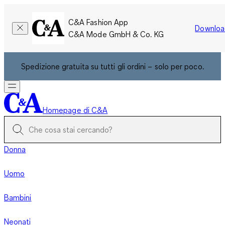
C&A Fashion App
Downloa
C&A Mode GmbH & Co. KG
Spedizione gratuita su tutti gli ordini – solo per poco.
Homepage di C&A
Donna
Uomo
Bambini
Neonati