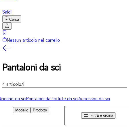
Saldi
Cerca
Nessun articolo nel carrello
Pantaloni da sci
4
articolo/i
iacche da sci
Pantaloni da sci
Tute da sci
Accessori da sci
Modello
Prodotto
Filtra e ordina