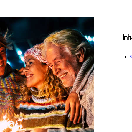
Inh
S