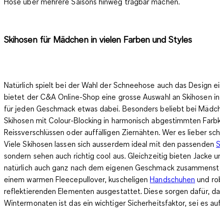
Hose über mehrere Saisons hinweg tragbar machen.
Skihosen für Mädchen in vielen Farben und Styles
Natürlich spielt bei der Wahl der Schneehose auch das Design e
bietet der C&A Online-Shop eine grosse Auswahl an Skihosen in
für jeden Geschmack etwas dabei. Besonders beliebt bei Mädch
Skihosen mit Colour-Blocking in harmonisch abgestimmten Farbk
Reissverschlüssen
oder auffälligen Ziernähten. Wer es lieber sc
Viele Skihosen lassen sich ausserdem ideal mit den
passenden
S
sondern sehen auch richtig cool aus. Gleichzeitig bieten Jacke 
natürlich auch ganz nach dem eigenen Geschmack zusammenstell
einem
warmen Fleecepullover
, kuscheligen
Handschuhen
und rob
reflektierenden Elementen ausgestattet. Diese sorgen dafür, d
Wintermonaten ist das ein wichtiger Sicherheitsfaktor, sei es a