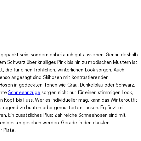
ingepackt sein, sondern dabei auch gut aussehen. Genau deshalb
hem Schwarz über knalliges Pink bis hin zu modischen Mustern ist
tt
, die für einen fröhlichen, winterlichen Look sorgen. Auch
benso angesagt sind Skihosen mit
kontrastierenden
ki Hosen in gedeckten Tönen wie Grau, Dunkelblau oder Schwarz.
mmte
Schneeanzüge
sorgen nicht nur für einen stimmigen Look,
 Kopf bis Fuss. Wer es individueller mag, kann das Winteroutfit
vorragend zu bunten oder gemusterten Jacken. Ergänzt mit
n. Ein zusätzliches Plus: Zahlreiche Schneehosen sind mit
ssen besser gesehen werden. Gerade in den dunklen
r Piste.