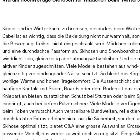
Kinder sind im Winter kaum zu bremsen, besonders beim Winters
Dabei ist es wichtig, dass die Bekleidung nicht nur warmhält, s
die Bewegungsfreiheit nicht eingeschränkt wird. Mädchen solle
und eine durchdachte Passform an. Skihosen und Snowboardhosen 
winddicht
sein, gleichzeitig aber atmungsaktiv bleiben. Und si
aktiver Kinder zugeschnitten. Viele Modelle bestehen aus
wind-
gleichzeitig vor eindringender Nässe schützt. So bleibt das Körp
wohlige Wärme und hohen Tragekomfort. Die Aussenschicht der
häufigen Kontakt mit Skiern, Boards oder dem Boden ist das ein 
Kniepartien
bieten zusätzlichen Schutz bei Stürzen oder beim S
eindringt, auch bei tiefem Pulverschnee. Viele Modelle verfüg
beim Toben verrutscht.Auch verstellbare Bundweiten,
reflektie
durchdachten Extras erhöhen nicht nur die Sicherheit, sondern
Skihose optimal sitzt, bietet C&A eine
grosse Auswahl an Gröss
passende Modell, das weder zu weit noch zu eng sitzt. Einige S