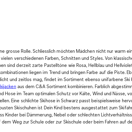
ine grosse Rolle. Schliesslich möchten Mädchen nicht nur warm e
 vielen
verschiedenen Farben, Schnitten und Styles
. Von klassisc
en sind derzeit zarte
Pastelltöne wie Rosa, Hellblau und Hellviole
ombinationen liegen im Trend und bringen Farbe auf die Piste. E
hlicht und zeitlos mag, findet im Sortiment ebenso unifarbene S
kijacken
aus dem C&A Sortiment kombinieren. Farblich abgesti
und Hose im Team optimalen Schutz vor Kälte, Wind und Nässe, von
en. Eine schlichte Skihose in Schwarz passt beispielsweise her
usten Skischuhen ist Dein Kind bestens ausgestattet zum Skifahre
ass Kinder bei Dämmerung, Nebel oder schlechten Lichtverhältni
uf dem Weg zur Schule oder zur Skischule oder beim Fahren auf de