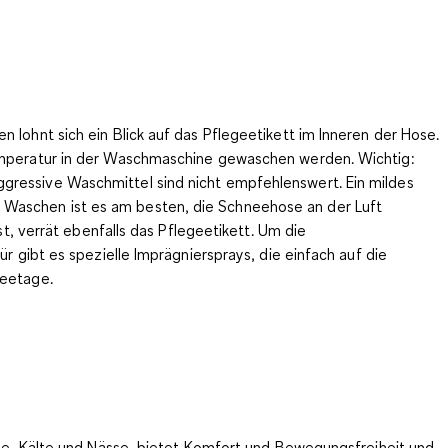
 lohnt sich ein Blick auf das Pflegeetikett im Inneren der Hose.
mperatur in der Waschmaschine
gewaschen werden. Wichtig:
ggressive Waschmittel sind nicht empfehlenswert. Ein mildes
 Waschen ist es am besten, die Schneehose an der Luft
st, verrät ebenfalls das Pflegeetikett. Um die
für gibt es
spezielle Imprägniersprays
, die einfach auf die
neetage.
hnee, Kälte und Nässe, bietet Komfort und Bewegungsfreiheit und