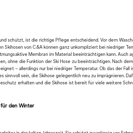
nd schützt, ist die richtige Pflege entscheidend. Vor dem Waschen
isten Skihosen von C&A können ganz unkompliziert bei
niedriger Te
 atmungsaktive Membran im Material beeinträchtigen kann. Auch a
en, ohne die Funktion der Ski Hose zu beeinträchtigen. Nach dem
ignet – allerdings nur bei niedriger Temperatur. Ob das der Fall i
s sinnvoll sein, die Skihose gelegentlich neu zu imprägnieren. Da
schutz erhalten und die Skihose ist bereit für viele weitere Sch
 für den Winter
gleiter in der kalten Jahreszeit. Sie schützt zuverlässig vor Sc