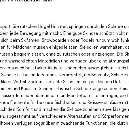
port. Sie rutschen Hügel hinunter, springen durch den Schnee u
ondern
jede Bewegung mitmacht
. Eine gute Skihose schützt nicht 
n sich beim Skifahren, Snowboarden oder Rodeln rundum wohlfühle
für Mädchen müssen einiges leisten: Sie sollen warmhalten, dabe
e müssen bequem sitzen, ohne zu rutschen oder einzuengen. Die Sk
 und wasserdichten Materialien
und verfügen über eine
atmungsa
erklima auch bei starker Aktivität angenehm ausgeglichen – kein F
 Skihose ist besonders robust verarbeitet, um Schmutz, Schnee 
klarer Vorteil. Zudem sind viele Skihosen mit praktischen Detail
pielen und Knien im Schnee.
Elastische Schneefänge
an den Beina
en ausserdem über
abnehmbare undverstellbare Hosenträger
, die
rende Elemente
für bessere Sichtbarkeit und Reissverschlüsse mit
 auch den Komfort und machen die Skihose zu einem zuverlässige
en
, abgestimmt auf verschiedene Altersstufen und Körperformen
kihosen verfügen sogar über mitwachsende Funktionen, die durch 