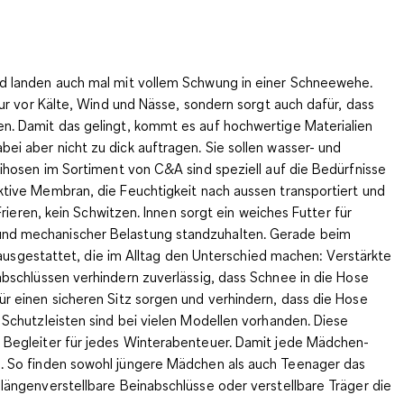
nd landen auch mal mit vollem Schwung in einer Schneewehe.
nur vor Kälte, Wind und Nässe, sondern sorgt auch dafür, dass
n. Damit das gelingt, kommt es auf hochwertige Materialien
i aber nicht zu dick auftragen. Sie sollen
wasser- und
ihosen im Sortiment von C&A sind speziell auf die Bedürfnisse
ktive Membran
, die Feuchtigkeit nach aussen transportiert und
rieren, kein Schwitzen. Innen sorgt ein
weiches Futter
für
und mechanischer Belastung standzuhalten. Gerade beim
s ausgestattet, die im Alltag den Unterschied machen:
Verstärkte
bschlüssen verhindern zuverlässig, dass Schnee in die Hose
 für einen sicheren Sitz sorgen und verhindern, dass die Hose
 Schutzleisten sind bei vielen Modellen vorhanden. Diese
n Begleiter für jedes Winterabenteuer. Damit jede Mädchen-
. So finden sowohl jüngere Mädchen als auch Teenager das
längenverstellbare Beinabschlüsse oder verstellbare Träger die