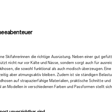
hneeabenteuer
ine Skifahrerinnen die richtige Ausrüstung. Neben einer gut gefüt
chützt nicht nur vor Kälte und Nässe, sondern sorgt auch für aus
 Skihosen, die sowohl funktional als auch modisch überzeugen. E
hzeitig aber atmungsaktiv bleiben. Zudem ist sie ständigen Bela
osen auf strapazierfähige Materialien, praktische Schnitte und f
l an Modellen in verschiedenen Farben und Passformen stellt sich
ort unverzichtbar sind