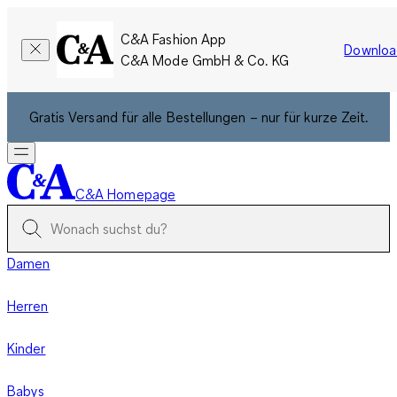
C&A Fashion App
Downloa
C&A Mode GmbH & Co. KG
Gratis Versand für alle Bestellungen – nur für kurze Zeit.
C&A Homepage
Damen
Herren
Kinder
Babys