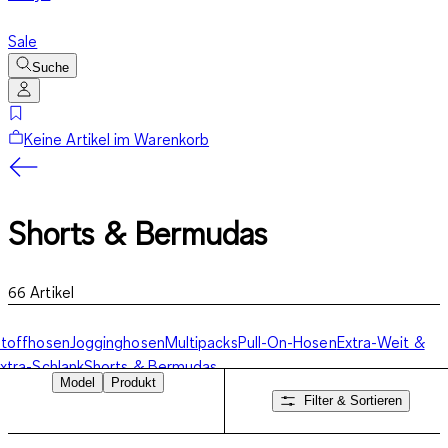
Sale
Suche
Keine Artikel im Warenkorb
Shorts & Bermudas
66
Artikel
toffhosen
Jogginghosen
Multipacks
Pull-On-Hosen
Extra-Weit &
xtra-Schlank
Shorts & Bermudas
Model
Produkt
Filter & Sortieren