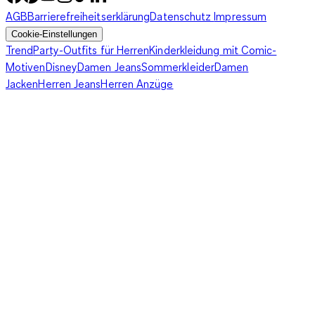
AGB
Barrierefreiheitserklärung
Datenschutz
Impressum
Cookie-Einstellungen
Trend
Party-Outfits für Herren
Kinderkleidung mit Comic-
Motiven
Disney
Damen Jeans
Sommerkleider
Damen
Jacken
Herren Jeans
Herren Anzüge