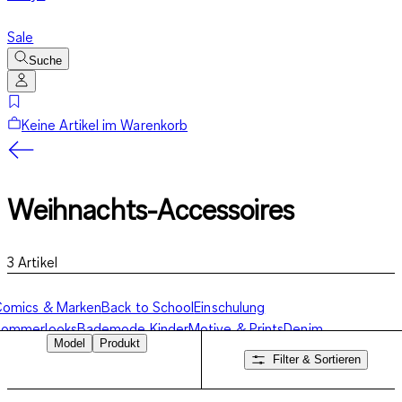
Sale
Suche
Keine Artikel im Warenkorb
Weihnachts-Accessoires
3
Artikel
Comics & Marken
Back to School
Einschulung
Sommerlooks
Bademode Kinder
Motive & Prints
Denim
Model
Produkt
ooks
Festliche Kindermode
Weihnachts-Accessoires
Filter & Sortieren