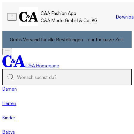
C&A Fashion App
Downloa
C&A Mode GmbH & Co. KG
Gratis Versand für alle Bestellungen – nur für kurze Zeit.
C&A Homepage
Damen
Herren
Kinder
Babys