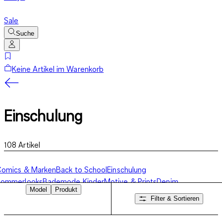
Sale
Suche
Keine Artikel im Warenkorb
Einschulung
108
Artikel
Comics & Marken
Back to School
Einschulung
Sommerlooks
Bademode Kinder
Motive & Prints
Denim
Model
Produkt
ooks
Festliche Kindermode
Filter & Sortieren