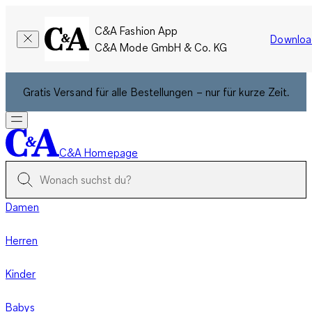
C&A Fashion App
Downloa
C&A Mode GmbH & Co. KG
Gratis Versand für alle Bestellungen – nur für kurze Zeit.
C&A Homepage
Damen
Herren
Kinder
Babys