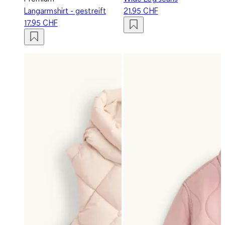
Langarmshirt - gestreift
21.95 CHF
17.95 CHF