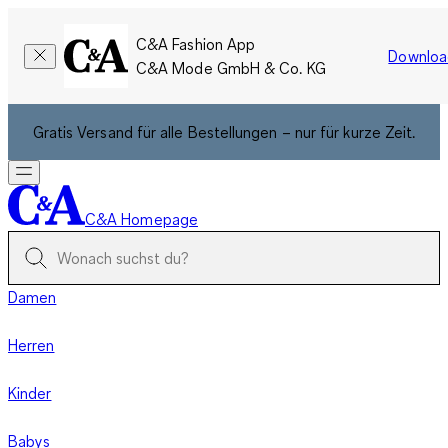
C&A Fashion App
Downloa
C&A Mode GmbH & Co. KG
Gratis Versand für alle Bestellungen – nur für kurze Zeit.
C&A Homepage
Damen
Herren
Kinder
Babys