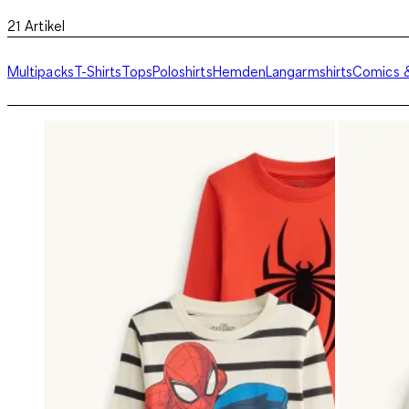
21
Artikel
Multipacks
T-Shirts
Tops
Poloshirts
Hemden
Langarmshirts
Comics 