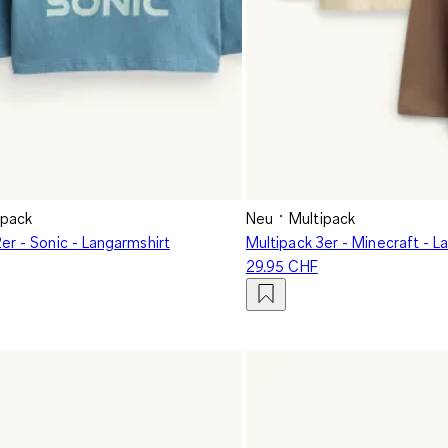
ipack
Neu
Multipack
er - Sonic - Langarmshirt
Multipack 3er - Minecraft - L
29.95 CHF