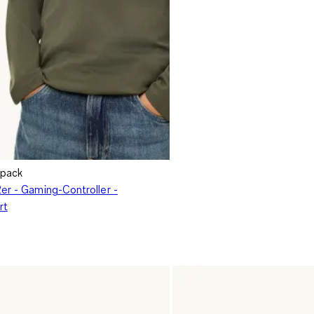
ipack
er - Gaming-Controller -
rt