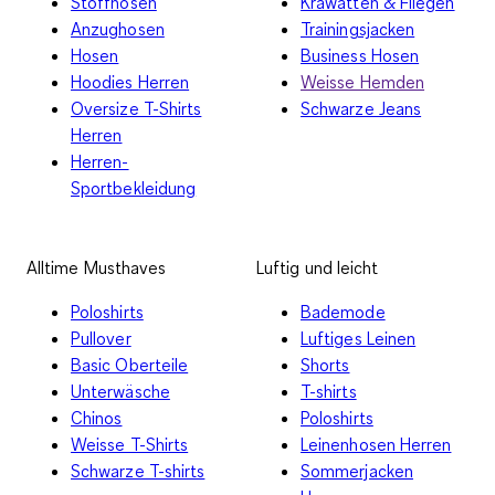
Stoffhosen
Krawatten & Fliegen
Anzughosen
Trainingsjacken
Hosen
Business Hosen
Hoodies Herren
Weisse Hemden
Oversize T-Shirts
Schwarze Jeans
Herren
Herren-
Sportbekleidung
Alltime Musthaves
Luftig und leicht
Poloshirts
Bademode
Pullover
Luftiges Leinen
Basic Oberteile
Shorts
Unterwäsche
T-shirts
Chinos
Poloshirts
Weisse T-Shirts
Leinenhosen Herren
Schwarze T-shirts
Sommerjacken