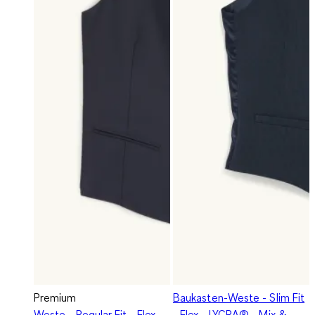
Premium
Baukasten-Weste - Slim Fit
Weste - Regular Fit - Flex -
- Flex - LYCRA® - Mix &