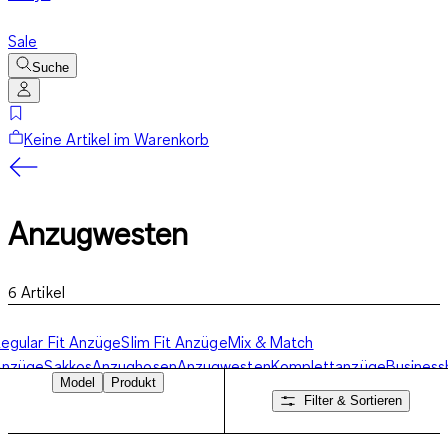
Sale
Suche
Keine Artikel im Warenkorb
Anzugwesten
6
Artikel
egular Fit Anzüge
Slim Fit Anzüge
Mix & Match
Anzüge
Sakkos
Anzughosen
Anzugwesten
Komplettanzüge
Busines
Model
Produkt
Filter & Sortieren