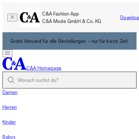
C&A Fashion App
Downloa
C&A Mode GmbH & Co. KG
Gratis Versand für alle Bestellungen – nur für kurze Zeit.
C&A Homepage
Damen
Herren
Kinder
Babys