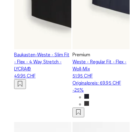
Baukasten-Weste - Slim Fit
Premium
- Flex - 4 Way Stretch -
Weste - Regular Fit - Flex -
LYCRA®
Woll-Mix
49.95 CHF
51.95 CHF
Originalpreis:
69.95 CHF
-25%