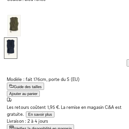
avis.
Lien
sur
la
même
page.
Modèle : fait 176cm, porte du S (EU)
Guide des tailles
Ajouter au panier
Les retours coûtent 1,95 €. La remise en magasin C&A est
gratuite.
En savoir plus
Livraison : 2 à 4 jours
Vérifiez la disponibilité en magasin