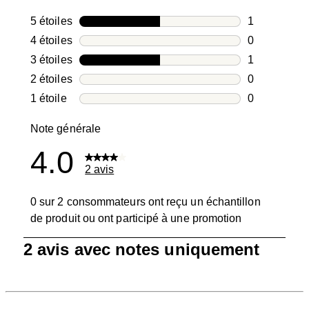
5 étoiles
étoiles
1
1 avis avec 5
4 étoiles
étoiles
0
0 avis avec 4
3 étoiles
étoiles
1
1 avis avec 3
2 étoiles
étoiles
0
0 avis avec 2
1 étoile
étoiles
0
0 avis avec 1
Note générale
4.0
2 avis
0 sur 2 consommateurs ont reçu un échantillon
de produit ou ont participé à une promotion
1
2 avis avec notes uniquement
à
0
sur