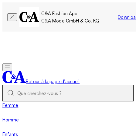
C&A Fashion App
Downloa
C&A Mode GmbH & Co. KG
Seulement pour une courte durée : Les membres cumulent le
double de points!
Se connecter
Retour à la page d’accueil
Femme
Homme
Enfants