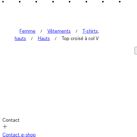
2
avis.
Femme
Vêtements
T-shirts,
hauts
Hauts
Top croisé à col V
Contact
Contact e-shop