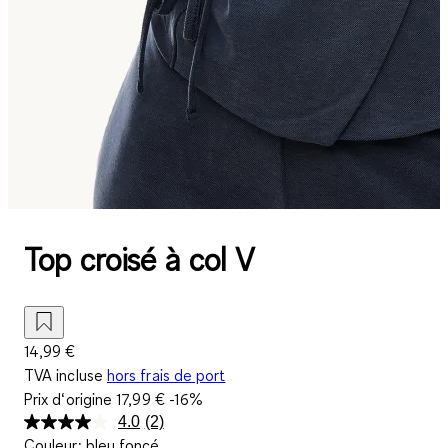
Top croisé à col V
14,99 €
TVA incluse
hors frais de port
Prix d‘origine
17,99 €
-16%
4.0
(2)
Lire
Couleur
:
bleu foncé
2