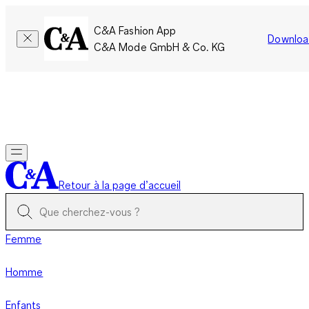
C&A Fashion App
Downloa
C&A Mode GmbH & Co. KG
Seulement pour une courte durée : Les membres cumulent le
double de points!
Se connecter
Retour à la page d’accueil
Femme
Homme
Enfants