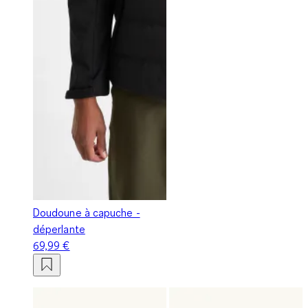
Doudoune à capuche -
déperlante
69,99 €