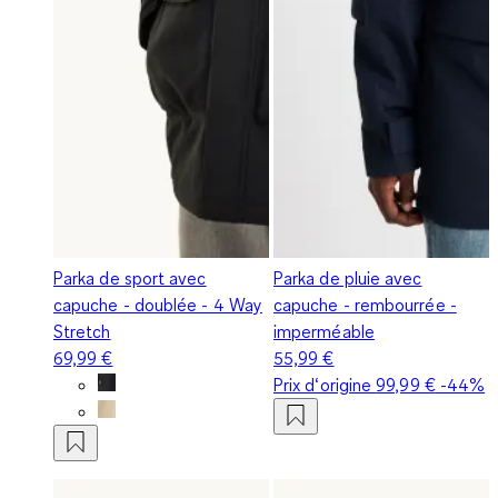
Parka de sport avec
Parka de pluie avec
capuche - doublée - 4 Way
capuche - rembourrée -
Stretch
imperméable
69,99 €
55,99 €
Prix d‘origine
99,99 €
-44%