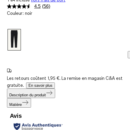
4.5
(56)
Lire
Couleur
:
noir
56
avis.
Lien
sur
la
même
page.
Les retours coûtent 1,95 €. La remise en magasin C&A est
gratuite.
En savoir plus
Description du produit
Matière
Avis