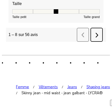
Taille
Taille, 3 sur 5, où 1 est égal à Taille petit et 5 est égal à
Taille petit
Taille grand
1
–
8 sur 56
avis
Précédent
avis
Suivant
avis
Femme
Vêtements
Jeans
Shaping jeans
Skinny jean - mid waist - jean galbant - LYCRA®