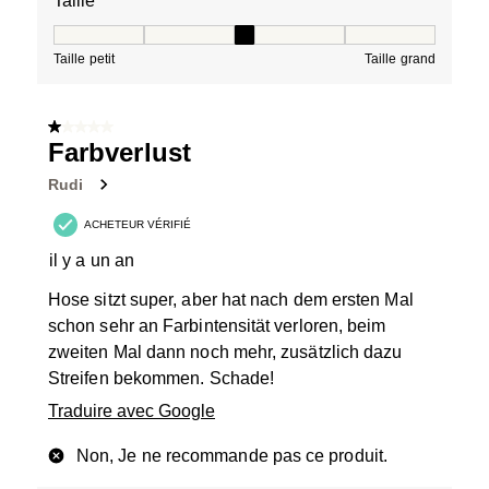
Taille
Taille, 3 sur 5, où 1 est égal à Taille petit et 5 est égal à
Taille petit
Taille grand
1 sur 5 étoiles.
Farbverlust
Rudi
ACHETEUR VÉRIFIÉ
il y a un an
Hose sitzt super, aber hat nach dem ersten Mal
schon sehr an Farbintensität verloren, beim
zweiten Mal dann noch mehr, zusätzlich dazu
Streifen bekommen. Schade!
Traduire avec Google
Non, Je ne recommande pas ce produit.