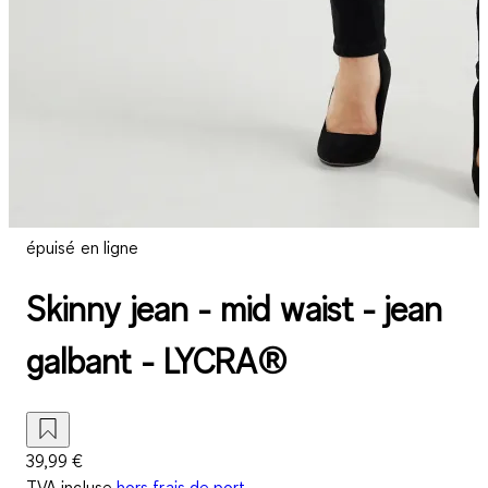
épuisé en ligne
Skinny jean - mid waist - jean
galbant - LYCRA®
39,99 €
TVA incluse
hors frais de port