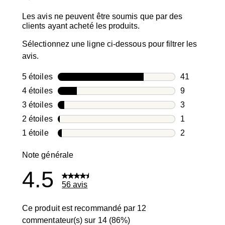
Les avis ne peuvent être soumis que par des
clients ayant acheté les produits.
Sélectionnez une ligne ci-dessous pour filtrer les
avis.
5 étoiles
étoiles
41
41 avis avec
4 étoiles
étoiles
9
9 avis avec 4
3 étoiles
étoiles
3
3 avis avec 3
2 étoiles
étoiles
1
1 avis avec 2
1 étoile
étoiles
2
2 avis avec 1
Note générale
4.5
56 avis
Ce produit est recommandé par 12
commentateur(s) sur 14 (86%)