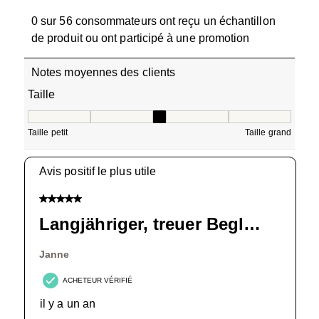
0 sur 56 consommateurs ont reçu un échantillon
de produit ou ont participé à une promotion
Notes moyennes des clients
Taille
Taille, 2.9285714285714284 sur 5, où 1 est égal à Taille pe
Taille petit
Taille grand
Avis positif le plus utile
5 sur 5 étoiles.
Langjähriger, treuer Begleiter
Janne
ACHETEUR VÉRIFIÉ
il y a un an