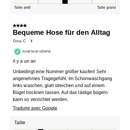
Taille, 3 sur 5, où 1 est égal à Taille petit et 5 est égal à
Taille petit
Taille grand
4 sur 5 étoiles.
Bequeme Hose für den Alltag
Oma C
ACHETEUR VÉRIFIÉ
il y a un an
Unbedingt eine Nummer größer kaufen! Sehr
angenehmes Tragegefühl. Im Schonwaschgang
links waschen, glatt streichen und auf einem
Bügel trocknen lassen. Auf das lästige bügeln
kann so verzichtet werden.
Traduire avec Google
Taille