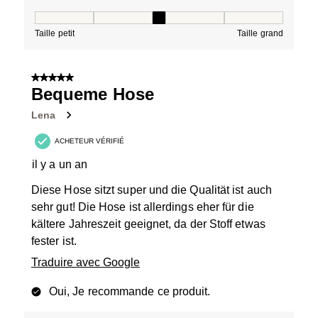
Taille, 3 sur 5, où 1 est égal à Taille petit et 5 est égal à
Taille petit
Taille grand
5 sur 5 étoiles.
Bequeme Hose
Lena
ACHETEUR VÉRIFIÉ
il y a un an
Diese Hose sitzt super und die Qualität ist auch
sehr gut! Die Hose ist allerdings eher für die
kältere Jahreszeit geeignet, da der Stoff etwas
fester ist.
Traduire avec Google
Oui, Je recommande ce produit.