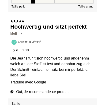
Taille, 2 sur 5, où 1 est égal à Taille petit et 5 est égal à
Taille petit
Taille grand
5 sur 5 étoiles.
Hochwertig und sitzt perfekt
Meli
ACHETEUR VÉRIFIÉ
il y a un an
Die Jeans fühlt sich hochwertig und angenehm
weich an, der Stoff ist fest und dehnbar zugleich.
Der Schnitt - einfach toll, sitz bei mir perfekt. Ich
liebe Sie!
Traduire avec Google
Oui, Je recommande ce produit.
Taille