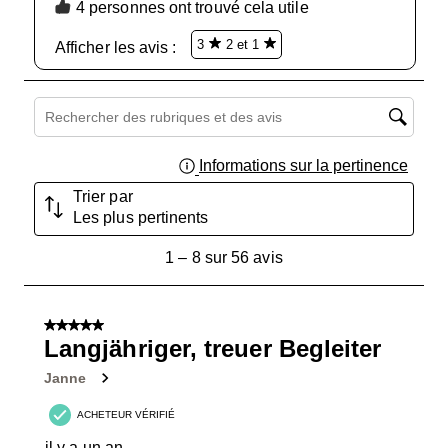
4 personnes ont trouvé cela utile
klein und die 40 schon zu groß.
3
2 et 1
Afficher les avis : 
Zone de recherche de sujet et d'avis
Informations sur la pertinence
Affich
Trier par
Les plus pertinents
1
1
–
8 sur 56
avis
à
8
sur
5 sur 5 étoiles.
56
Langjähriger, treuer Begleiter
avis.
Janne
ACHETEUR VÉRIFIÉ
il y a un an