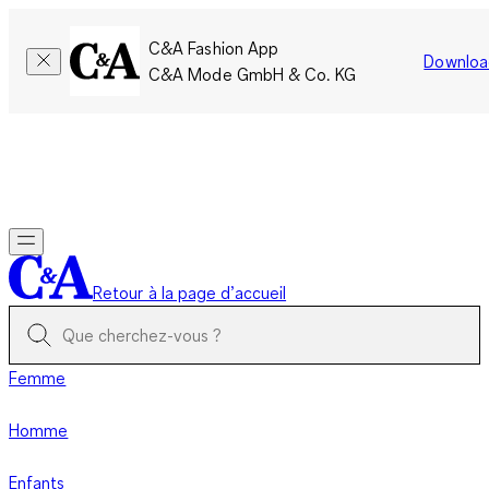
C&A Fashion App
Downloa
C&A Mode GmbH & Co. KG
Seulement pour une courte durée : Les membres cumulent le
double de points!
Se connecter
Retour à la page d’accueil
Femme
Homme
Enfants