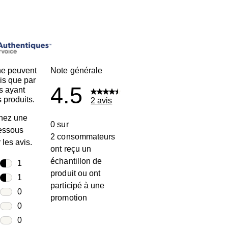
ne peuvent
Note générale
is que par
4.5
s ayant
 produits.
2 avis
nez une
0 sur
dessous
2 consommateurs
r les avis.
ont reçu un
échantillon de
toiles
1
produit ou ont
1 avis avec 5 étoiles.
toiles
1
participé à une
1 avis avec 4 étoiles.
toiles
0
promotion
0 avis avec 3 étoiles.
toiles
0
0 avis avec 2 étoiles.
oiles
0