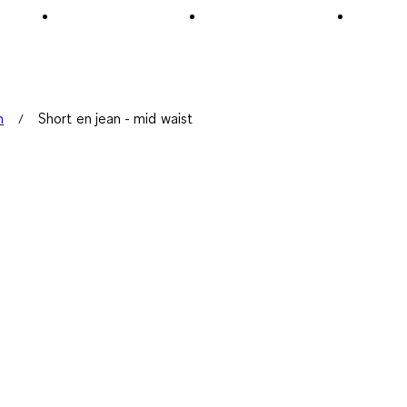
n
Short en jean - mid waist