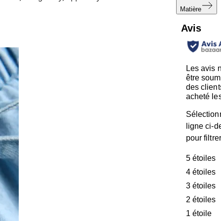
Matière
Avis
Les avis 
être soum
des client
acheté les
Sélection
ligne ci-
pour filtre
5 étoiles
é
4 étoiles
é
3 étoiles
é
2 étoiles
é
1 étoile
ét