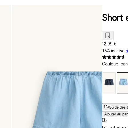
Short 
12,99 €
TVA incluse
h
Couleur
:
jean
Guide des t
Ajouter au pan
Les retours 