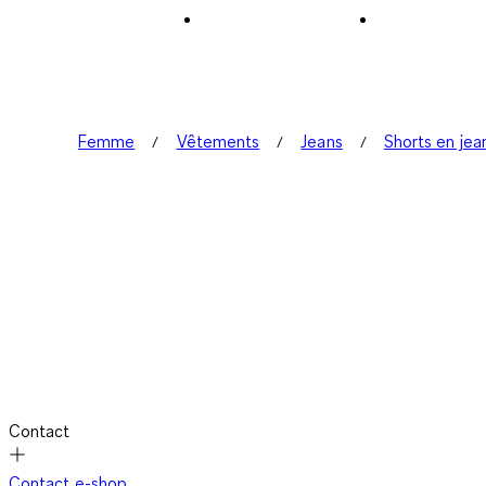
Femme
Vêtements
Jeans
Shorts en jea
Contact
Contact e-shop