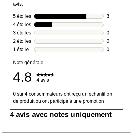
avis.
5 étoiles
étoiles
3
3 avis avec 5
4 étoiles
étoiles
1
1 avis avec 4
3 étoiles
étoiles
0
0 avis avec 3
2 étoiles
étoiles
0
0 avis avec 2
1 étoile
étoiles
0
0 avis avec 1
Note générale
4.8
4 avis
0 sur 4 consommateurs ont reçu un échantillon
de produit ou ont participé à une promotion
1
4 avis avec notes uniquement
à
0