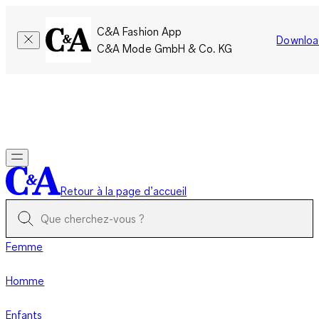
C&A Fashion App
Downloa
C&A Mode GmbH & Co. KG
Seulement pour une courte durée : Les membres cumulent le
double de points!
Se connecter
Retour à la page d’accueil
Femme
Homme
Enfants