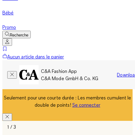
Bébé
Promo
Recherche
Aucun article dans le panier
C&A Fashion App
Downloa
C&A Mode GmbH & Co. KG
Seulement pour une courte durée : Les membres cumulent le
double de points!
Se connecter
1 / 3