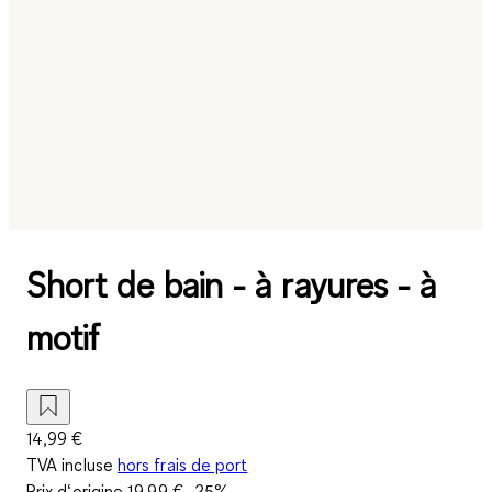
Short de bain - à rayures - à
motif
14,99 €
TVA incluse
hors frais de port
Prix d‘origine
19,99 €
-25%