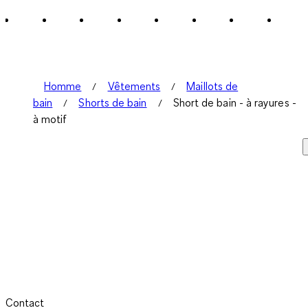
sur
4
avis.
Homme
Vêtements
Maillots de
bain
Shorts de bain
Short de bain - à rayures -
à motif
Contact