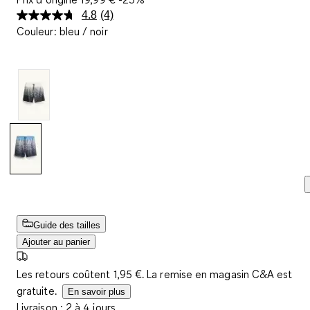
4.8
(4)
Lire
Couleur
:
bleu / noir
4
avis.
Lien
sur
la
même
page.
Guide des tailles
Ajouter au panier
Les retours coûtent 1,95 €. La remise en magasin C&A est
gratuite.
En savoir plus
Livraison : 2 à 4 jours