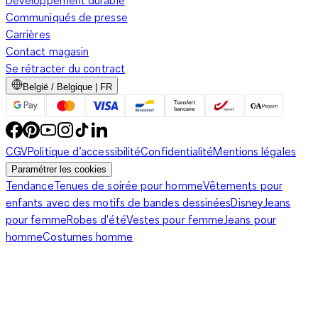
Développement durable
Communiqués de presse
Carrières
Contact magasin
Se rétracter du contract
België / Belgique | FR
CGV
Politique d’accessibilité
Confidentialité
Mentions légales
Paramétrer les cookies
Tendance
Tenues de soirée pour homme
Vêtements pour
enfants avec des motifs de bandes dessinées
Disney
Jeans
pour femme
Robes d'été
Vestes pour femme
Jeans pour
homme
Costumes homme