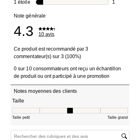
0 avis avec 2
1 étoile
étoiles
1
1 avis avec 1
Note générale
4.3
10 avis
Ce produit est recommandé par 3
commentateur(s) sur 3 (100%)
0 sur 10 consommateurs ont reçu un échantillon
de produit ou ont participé à une promotion
Notes moyennes des clients
Taille
Taille, 3 sur 5, où 1 est égal à Taille petit et 5 est égal à T
Taille petit
Taille grand
Zone de recherche de sujet et d'avis