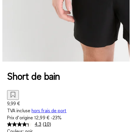
Short de bain
9,99 €
TVA incluse
hors frais de port
Prix d‘origine
12,99 €
-23%
4.3
(10)
Lire
Couleur
:
noir
10