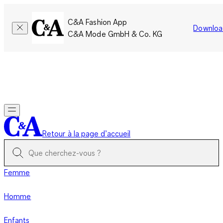
C&A Fashion App
Downloa
C&A Mode GmbH & Co. KG
Seulement pour une courte durée : Les membres cumulent le
double de points!
Se connecter
Retour à la page d’accueil
Femme
Homme
Enfants