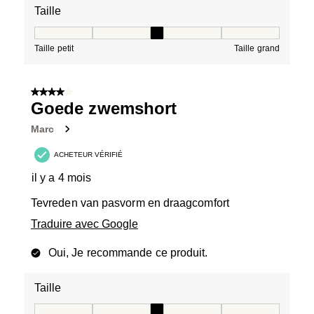
Taille
Taille, 3 sur 5, où 1 est égal à Taille petit et 5 est égal à
Taille petit
Taille grand
4 sur 5 étoiles.
Goede zwemshort
Marc
ACHETEUR VÉRIFIÉ
il y a 4 mois
Tevreden van pasvorm en draagcomfort
Traduire avec Google
Oui, Je recommande ce produit.
Taille
Taille, 3 sur 5, où 1 est égal à Taille petit et 5 est égal à