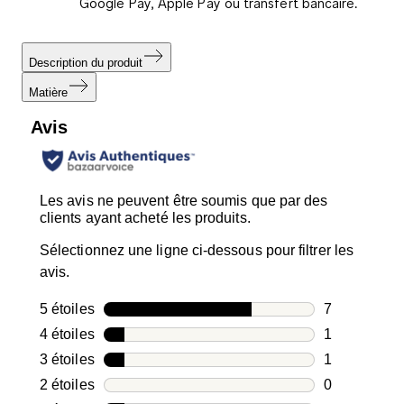
Google Pay, Apple Pay ou transfert bancaire.
Description du produit
Matière
Avis
Les avis ne peuvent être soumis que par des
clients ayant acheté les produits.
Sélectionnez une ligne ci-dessous pour filtrer les
avis.
5 étoiles
étoiles
7
7 avis avec 5
4 étoiles
étoiles
1
1 avis avec 4
3 étoiles
étoiles
1
1 avis avec 3
2 étoiles
étoiles
0