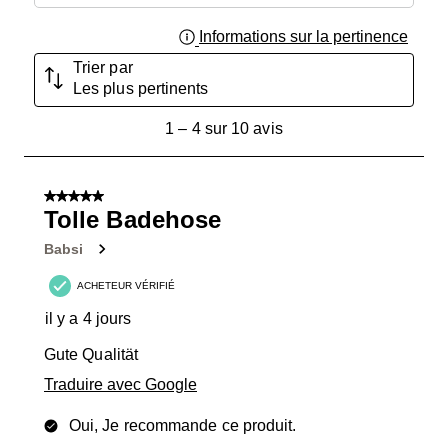
Informations sur la pertinence
Affich
Trier par
Les plus pertinents
1
1
–
4 sur 10
avis
à
4
sur
5 sur 5 étoiles.
10
Tolle Badehose
avis.
Babsi
ACHETEUR VÉRIFIÉ
il y a 4 jours
Gute Qualität
Traduire avec Google
Oui, Je recommande ce produit.