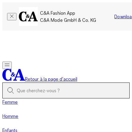
C&A Fashion App
Downloa
C&A Mode GmbH & Co. KG
Seulement pour une courte durée : Les membres cumulent le
double de points!
Se connecter
Retour à la page d’accueil
Femme
Homme
Enfants