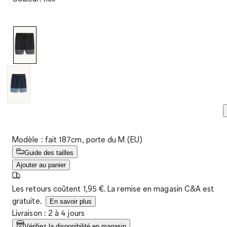
avis.
Lien
sur
la
même
page.
Modèle : fait 187cm, porte du M (EU)
Guide des tailles
Ajouter au panier
Les retours coûtent 1,95 €. La remise en magasin C&A est
gratuite.
En savoir plus
Livraison : 2 à 4 jours
Vérifiez la disponibilité en magasin