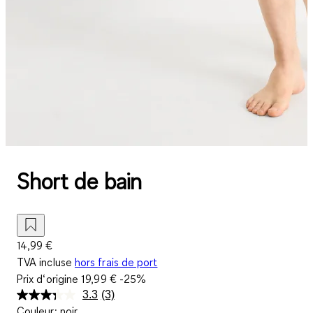
Short de bain
14,99 €
TVA incluse
hors frais de port
Prix d‘origine
19,99 €
-25%
3.3
(3)
Lire
Couleur
:
noir
3