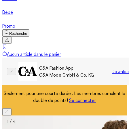
Bébé
Promo
Recherche
Aucun article dans le panier
C&A Fashion App
Downloa
C&A Mode GmbH & Co. KG
Seulement pour une courte durée : Les membres cumulent le
double de points!
Se connecter
1 / 4