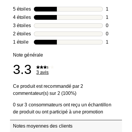
5 étoiles
étoiles
1
1 avis avec 5
4 étoiles
étoiles
1
1 avis avec 4
3 étoiles
étoiles
0
0 avis avec 3
2 étoiles
étoiles
0
0 avis avec 2
1 étoile
étoiles
1
1 avis avec 1
Note générale
3.3
3 avis
Ce produit est recommandé par 2
commentateur(s) sur 2 (100%)
0 sur 3 consommateurs ont reçu un échantillon
de produit ou ont participé à une promotion
Notes moyennes des clients