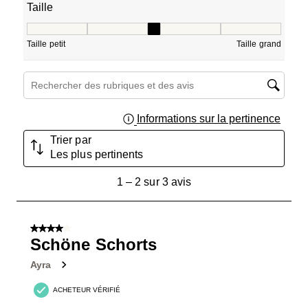
Taille
Taille, 2.5 sur 5, où 1 est égal à Taille petit et 5 est égal à
Taille petit
Taille grand
Zone de recherche de sujet et d'avis
Informations sur la pertinence
Affich
Trier par
Les plus pertinents
1
1
–
2 sur 3
avis
à
2
sur
4 sur 5 étoiles.
3
Schöne Schorts
avis.
Ayra
ACHETEUR VÉRIFIÉ