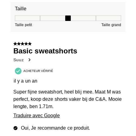
Taille
Taille, 3 sur 5, où 1 est égal à Taille petit et 5 est égal à
Taille petit
Taille grand
5 sur 5 étoiles.
Basic sweatshorts
Suuz
ACHETEUR VÉRIFIÉ
il y a un an
Super fijne sweatshort, heel blij mee. Maat M was
perfect, koop deze shorts vaker bij de C&A. Mooie
lengte, ben 1.71m.
Traduire avec Google
Oui, Je recommande ce produit.