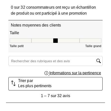
0 sur 32 consommateurs ont reçu un échantillon
de produit ou ont participé à une promotion
Notes moyennes des clients
Taille
Taille, 3.2857142857142856 sur 5, où 1 est égal à Taille pe
Taille petit
Taille grand
Zone de recherche de sujet et d'avis
Informations sur la pertinence
Affich
Trier par
Les plus pertinents
1
1
–
7 sur 32
avis
à
7