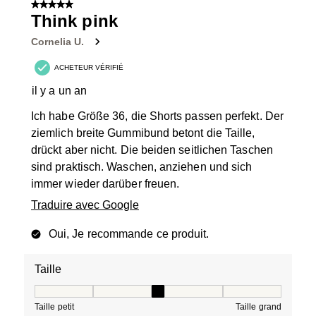
sur
5 sur 5 étoiles.
32
Think pink
avis.
Cornelia U.
ACHETEUR VÉRIFIÉ
il y a un an
Ich habe Größe 36, die Shorts passen perfekt. Der
ziemlich breite Gummibund betont die Taille,
drückt aber nicht. Die beiden seitlichen Taschen
sind praktisch. Waschen, anziehen und sich
immer wieder darüber freuen.
Traduire avec Google
Oui, Je recommande ce produit.
Taille
Taille, 3 sur 5, où 1 est égal à Taille petit et 5 est égal à
Taille petit
Taille grand