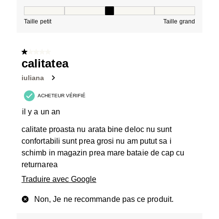
Taille, 3 sur 5, où 1 est égal à Taille petit et 5 est égal à
Taille petit
Taille grand
1 sur 5 étoiles.
calitatea
iuliana
ACHETEUR VÉRIFIÉ
il y a un an
calitate proasta nu arata bine deloc nu sunt
confortabili sunt prea grosi nu am putut sa i
schimb in magazin prea mare bataie de cap cu
returnarea
Traduire avec Google
Non, Je ne recommande pas ce produit.