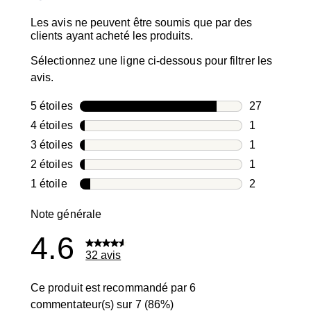
Les avis ne peuvent être soumis que par des
clients ayant acheté les produits.
Sélectionnez une ligne ci-dessous pour filtrer les
avis.
5 étoiles
étoiles
27
27 avis avec
4 étoiles
étoiles
1
1 avis avec 4
3 étoiles
étoiles
1
1 avis avec 3
2 étoiles
étoiles
1
1 avis avec 2
1 étoile
étoiles
2
2 avis avec 1
Note générale
4.6
32 avis
Ce produit est recommandé par 6
commentateur(s) sur 7 (86%)