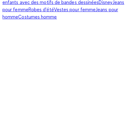
enfants avec des motifs de bandes dessinées
Disney
Jeans
pour femme
Robes d'été
Vestes pour femme
Jeans pour
homme
Costumes homme