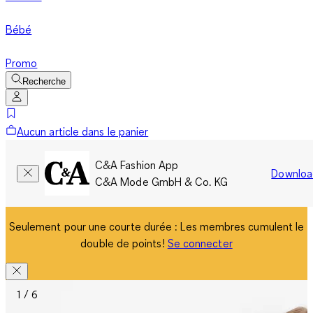
Bébé
Promo
Recherche
Aucun article dans le panier
C&A Fashion App
Downloa
C&A Mode GmbH & Co. KG
Seulement pour une courte durée : Les membres cumulent le
double de points!
Se connecter
1 / 6