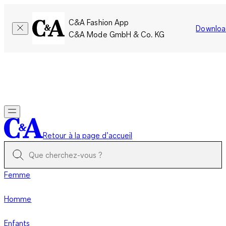
C&A Fashion App
Downloa
C&A Mode GmbH & Co. KG
Seulement pour une courte durée : Les membres cumulent le
double de points!
Se connecter
Retour à la page d’accueil
Femme
Homme
Enfants