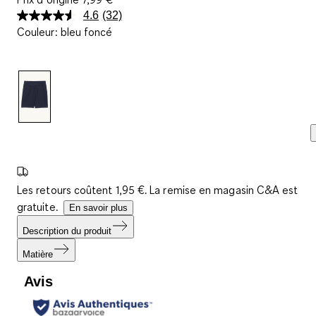
4.6
(32)
Lire
Couleur
:
bleu foncé
32
avis.
Lien
sur
la
même
page.
Les retours coûtent 1,95 €. La remise en magasin C&A est
gratuite.
En savoir plus
Description du produit
Matière
Avis