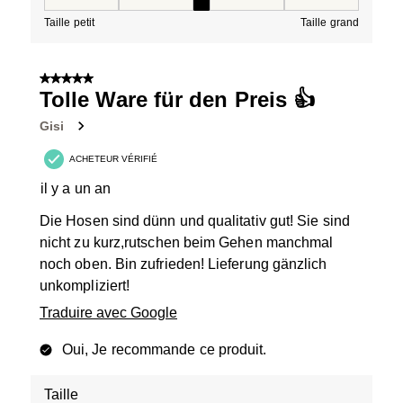
Taille, 3 sur 5, où 1 est égal à Taille petit et 5 est égal à
Taille petit
Taille grand
5 sur 5 étoiles.
Tolle Ware für den Preis 👍
Gisi
ACHETEUR VÉRIFIÉ
il y a un an
Die Hosen sind dünn und qualitativ gut! Sie sind
nicht zu kurz,rutschen beim Gehen manchmal
noch oben. Bin zufrieden! Lieferung gänzlich
unkompliziert!
Traduire avec Google
Oui, Je recommande ce produit.
Taille