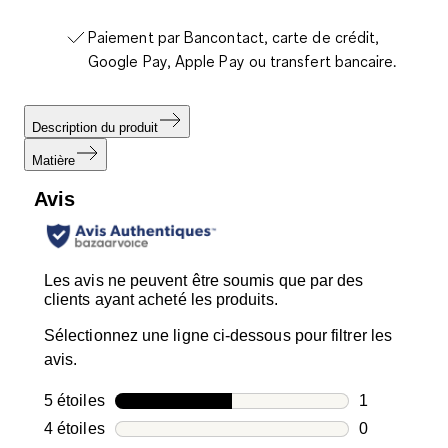
Paiement par Bancontact, carte de crédit,
Google Pay, Apple Pay ou transfert bancaire.
Description du produit
Matière
Avis
Les avis ne peuvent être soumis que par des
clients ayant acheté les produits.
Sélectionnez une ligne ci-dessous pour filtrer les
avis.
5 étoiles
étoiles
1
1 avis avec 5
4 étoiles
étoiles
0