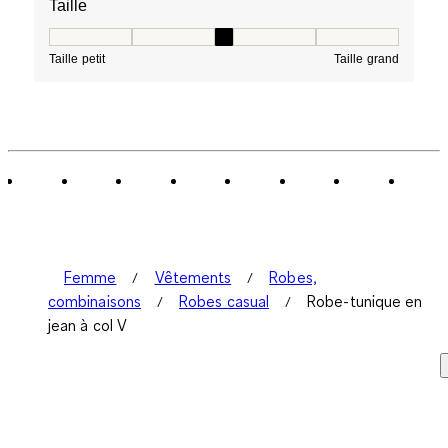
Taille
Taille, 3 sur 5, où 1 est égal à Taille petit et 5 est égal à
Taille petit
Taille grand
Femme
Vêtements
Robes,
combinaisons
Robes casual
Robe-tunique en
jean à col V