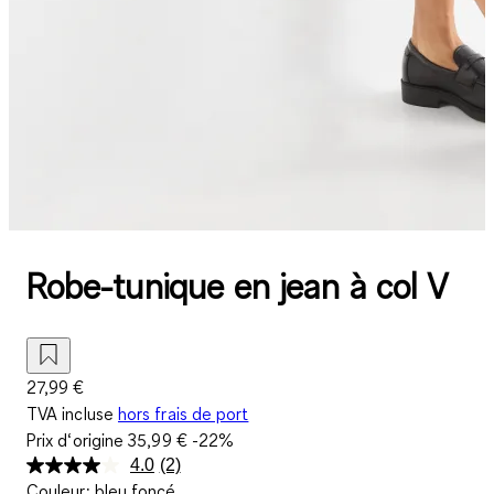
Robe-tunique en jean à col V
27,99 €
TVA incluse
hors frais de port
Prix d‘origine
35,99 €
-22%
4.0
(2)
Lire
Couleur
:
bleu foncé
2