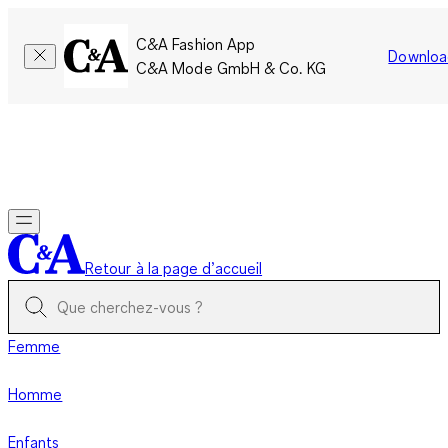
C&A Fashion App
Downloa
C&A Mode GmbH & Co. KG
Seulement pour une courte durée : Les membres cumulent le
double de points!
Se connecter
Retour à la page d’accueil
Femme
Homme
Enfants