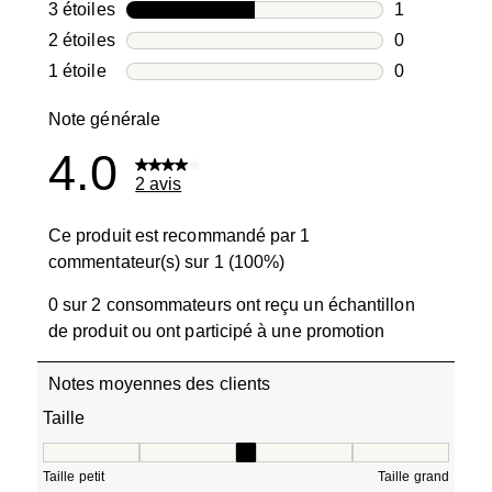
0 avis avec 4
3 étoiles
étoiles
1
1 avis avec 3
2 étoiles
étoiles
0
0 avis avec 2
1 étoile
étoiles
0
0 avis avec 1
Note générale
4.0
2 avis
Ce produit est recommandé par 1
commentateur(s) sur 1 (100%)
0 sur 2 consommateurs ont reçu un échantillon
de produit ou ont participé à une promotion
Notes moyennes des clients
Taille
Taille, 3 sur 5, où 1 est égal à Taille petit et 5 est égal à T
Taille petit
Taille grand