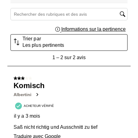
Zone de recherche de sujet et d'avis
Informations sur la pertinence
Affich
Trier par
Les plus pertinents
1
1
–
2 sur 2
avis
à
2
sur
3 sur 5 étoiles.
2
Komisch
avis.
Albertini
ACHETEUR VÉRIFIÉ
il y a 3 mois
Saß nicht richtig und Ausschnitt zu tief
Traduire avec Google