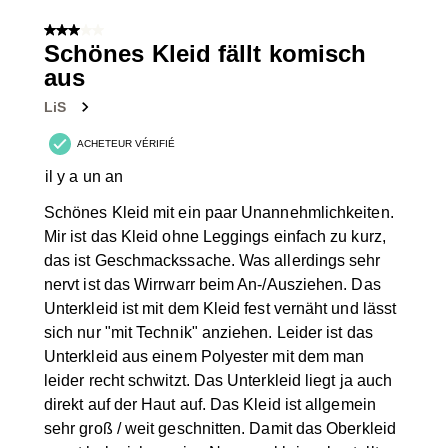
6
sur
3 sur 5 étoiles.
34
Schönes Kleid fällt komisch
avis.
aus
LiS
ACHETEUR VÉRIFIÉ
il y a un an
Schönes Kleid mit ein paar Unannehmlichkeiten.
Mir ist das Kleid ohne Leggings einfach zu kurz,
das ist Geschmackssache. Was allerdings sehr
nervt ist das Wirrwarr beim An-/Ausziehen. Das
Unterkleid ist mit dem Kleid fest vernäht und lässt
sich nur "mit Technik" anziehen. Leider ist das
Unterkleid aus einem Polyester mit dem man
leider recht schwitzt. Das Unterkleid liegt ja auch
direkt auf der Haut auf. Das Kleid ist allgemein
sehr groß / weit geschnitten. Damit das Oberkleid