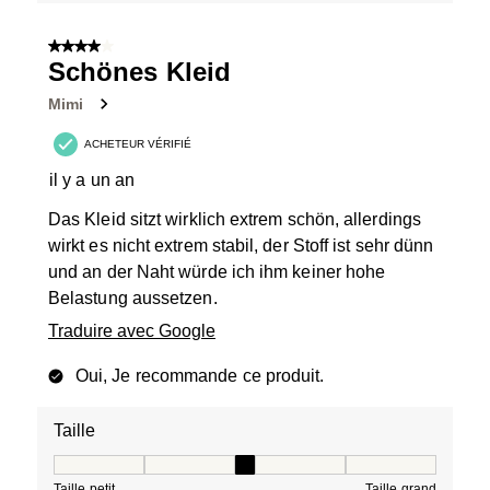
4 sur 5 étoiles.
Schönes Kleid
Mimi
ACHETEUR VÉRIFIÉ
il y a un an
Das Kleid sitzt wirklich extrem schön, allerdings
wirkt es nicht extrem stabil, der Stoff ist sehr dünn
und an der Naht würde ich ihm keiner hohe
Belastung aussetzen.
Traduire avec Google
Oui, Je recommande ce produit.
Taille
Taille, 3 sur 5, où 1 est égal à Taille petit et 5 est égal à
Taille petit
Taille grand