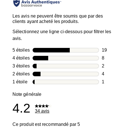
Les avis ne peuvent être soumis que par des
clients ayant acheté les produits.
Sélectionnez une ligne ci-dessous pour filtrer les
avis.
5 étoiles
étoiles
19
19 avis avec
4 étoiles
étoiles
8
8 avis avec 4
3 étoiles
étoiles
2
2 avis avec 3
2 étoiles
étoiles
4
4 avis avec 2
1 étoile
étoiles
1
1 avis avec 1
Note générale
4.2
34 avis
Ce produit est recommandé par 5