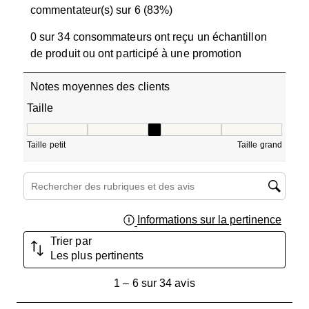
commentateur(s) sur 6 (83%)
0 sur 34 consommateurs ont reçu un échantillon
de produit ou ont participé à une promotion
Notes moyennes des clients
Taille
Taille, 3.4 sur 5, où 1 est égal à Taille petit et 5 est égal à
Taille petit
Taille grand
Zone de recherche de sujet et d'avis
Informations sur la pertinence
Affich
Trier par
Les plus pertinents
1
1
–
6 sur 34
avis
à