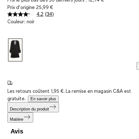
Prix d‘origine
25,99 €
4.2
(34)
Lire
Couleur
:
noir
34
avis.
Lien
sur
la
même
page.
Les retours coûtent 1,95 €. La remise en magasin C&A est
gratuite.
En savoir plus
Description du produit
Matière
Avis