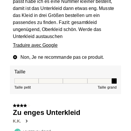
passt habe ich es eine Nummer kleiner bestellt,
damit ist das Unterkleid dann etwas eng. Musste
das Kleid in drei Größen bestellen um ein
passendes zu finden. Fazit: gesamtkleid
ungenügend, Oberkleid schön. Werde das
Unterkleid austauschen
Traduire avec Google
Non, Je ne recommande pas ce produit.
Taille
Taille, 5 sur 5, où 1 est égal à Taille petit et 5 est égal à
Taille petit
Taille grand
4 sur 5 étoiles.
Zu enges Unterkleid
K.K.