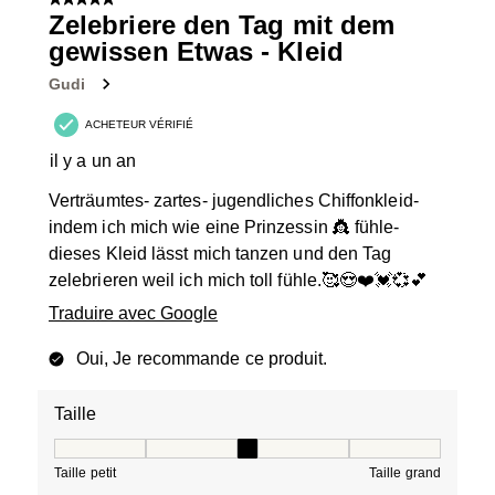
5 sur 5 étoiles.
Zelebriere den Tag mit dem
gewissen Etwas - Kleid
Gudi
ACHETEUR VÉRIFIÉ
il y a un an
Verträumtes- zartes- jugendliches Chiffonkleid-
indem ich mich wie eine Prinzessin 👸 fühle-
dieses Kleid lässt mich tanzen und den Tag
zelebrieren weil ich mich toll fühle.🥰😍❤️💓💞💕
Traduire avec Google
Oui, Je recommande ce produit.
Taille
Taille, 3 sur 5, où 1 est égal à Taille petit et 5 est égal à
Taille petit
Taille grand