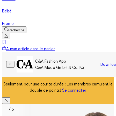
Bébé
Promo
Recherche
Aucun article dans le panier
C&A Fashion App
Downloa
C&A Mode GmbH & Co. KG
Seulement pour une courte durée : Les membres cumulent le
double de points!
Se connecter
1 / 5