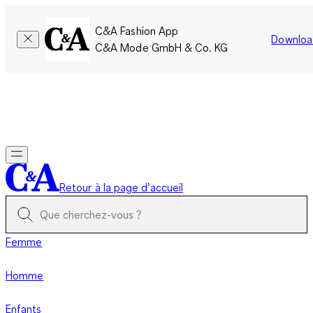
C&A Fashion App
Downloa
C&A Mode GmbH & Co. KG
Seulement pour une courte durée : Les membres cumulent le
double de points!
Se connecter
Retour à la page d’accueil
Femme
Homme
Enfants