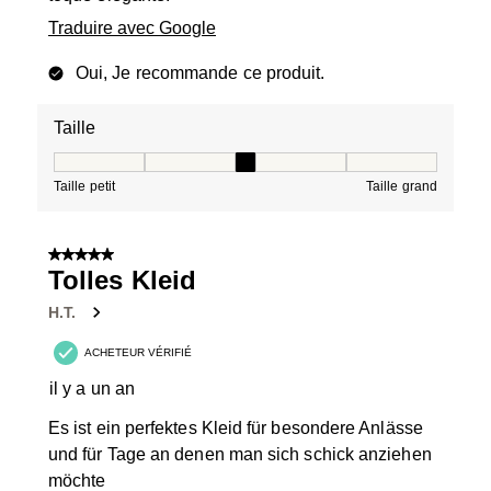
Traduire avec Google
Oui, Je recommande ce produit.
Taille
Taille, 3 sur 5, où 1 est égal à Taille petit et 5 est égal à
Taille petit
Taille grand
5 sur 5 étoiles.
Tolles Kleid
H.T.
ACHETEUR VÉRIFIÉ
il y a un an
Es ist ein perfektes Kleid für besondere Anlässe
und für Tage an denen man sich schick anziehen
möchte