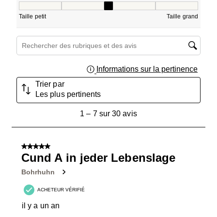
Taille, 2.8333333333333335 sur 5, où 1 est égal à Taille pe
Taille petit
Taille grand
Zone de recherche de sujet et d'avis
Informations sur la pertinence
Affich
Trier par
Les plus pertinents
1
1
–
7 sur 30
avis
à
7
sur
5 sur 5 étoiles.
30
Cund A in jeder Lebenslage
avis.
Bohrhuhn
ACHETEUR VÉRIFIÉ
il y a un an