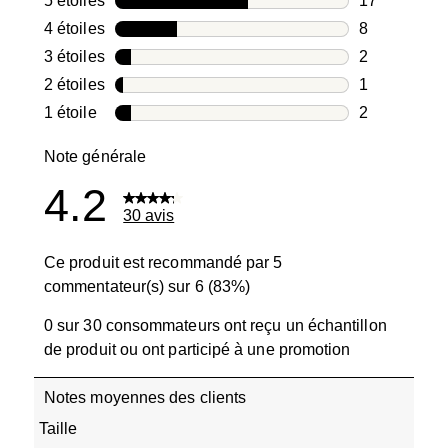
5 étoiles
étoiles
17
17 avis avec
4 étoiles
étoiles
8
8 avis avec 4
3 étoiles
étoiles
2
2 avis avec 3
2 étoiles
étoiles
1
1 avis avec 2
1 étoile
étoiles
2
2 avis avec 1
Note générale
4.2
30 avis
Ce produit est recommandé par 5
commentateur(s) sur 6 (83%)
0 sur 30 consommateurs ont reçu un échantillon
de produit ou ont participé à une promotion
Notes moyennes des clients
Taille