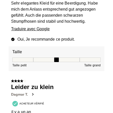
Sehr elegantes Kleid für eine Beerdigung. Habe
mich dem Anlass entsprechend gut angezogen
gefühlt. Auch die passenden schwarzen
Strumpfhosen sind stabil und hochwertig.
Traduire avec Google
Oui, Je recommande ce produit.
Taille
Taille, 3 sur 5, où 1 est égal à Taille petit et 5 est égal à
Taille petit
Taille grand
4 sur 5 étoiles.
Leider zu klein
Dagmar T.
ACHETEUR VÉRIFIÉ
il y a un an