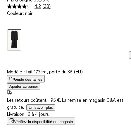
4.2
(30)
Lire
Couleur
:
noir
30
avis.
Lien
sur
la
même
page.
Modèle : fait 173cm, porte du 36 (EU)
Guide des tailles
Ajouter au panier
Les retours coûtent 1,95 €. La remise en magasin C&A est
gratuite.
En savoir plus
Livraison : 2 à 4 jours
Vérifiez la disponibilité en magasin