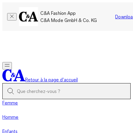
C&A Fashion App
Downloa
C&A Mode GmbH & Co. KG
Seulement pour une courte durée : Les membres cumulent le
double de points!
Se connecter
Retour à la page d’accueil
Femme
Homme
Enfants