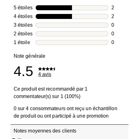
5 étoiles
étoiles
2
2 avis avec 5
4 étoiles
étoiles
2
2 avis avec 4
3 étoiles
étoiles
0
0 avis avec 3
2 étoiles
étoiles
0
0 avis avec 2
1 étoile
étoiles
0
0 avis avec 1
Note générale
4.5
4 avis
Ce produit est recommandé par 1
commentateur(s) sur 1 (100%)
0 sur 4 consommateurs ont reçu un échantillon
de produit ou ont participé à une promotion
Notes moyennes des clients