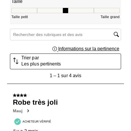
Taille
Taille, 3 sur 5, où 1 est égal à Taille petit et 5 est égal à T
Taille petit
Taille grand
Zone de recherche de sujet et d'avis
Informations sur la pertinence
Affich
Trier par
Les plus pertinents
1
1
–
1 sur 4
avis
à
1
sur
4 sur 5 étoiles.
4
Robe très joli
avis.
Mauj
ACHETEUR VÉRIFIÉ