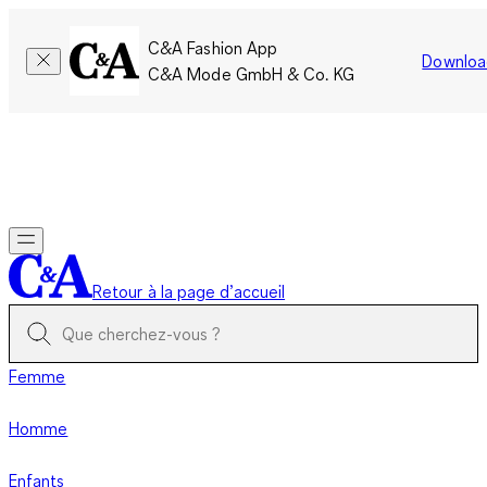
C&A Fashion App
Downloa
C&A Mode GmbH & Co. KG
Seulement pour une courte durée : Les membres cumulent le
double de points!
Se connecter
Retour à la page d’accueil
Femme
Homme
Enfants