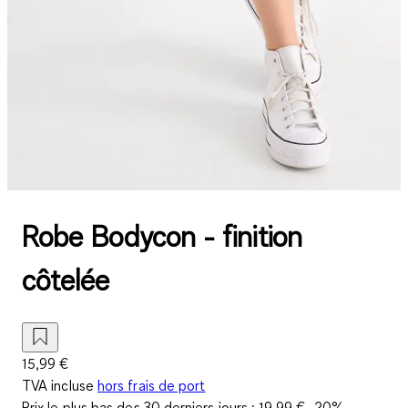
Robe Bodycon - finition
côtelée
15,99 €
TVA incluse
hors frais de port
Prix le plus bas des 30 derniers jours :
19,99 €
-20%