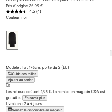
Prix d‘origine
25,99 €
4.5
(4)
Lire
Couleur
:
noir
4
avis.
Lien
sur
la
même
page.
Modèle : fait 176cm, porte du S (EU)
Guide des tailles
Ajouter au panier
Les retours coûtent 1,95 €. La remise en magasin C&A est
gratuite.
En savoir plus
Livraison : 2 à 4 jours
Vérifiez la disponibilité en magasin