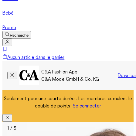
Bébé
Promo
Recherche
Aucun article dans le panier
C&A Fashion App
Downloa
C&A Mode GmbH & Co. KG
Seulement pour une courte durée : Les membres cumulent le
double de points!
Se connecter
1 / 5