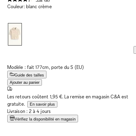
Lire
Couleur
:
blanc crème
3
avis.
Lien
sur
la
même
page.
Modèle : fait 177cm, porte du S (EU)
Guide des tailles
Ajouter au panier
Les retours coûtent 1,95 €. La remise en magasin C&A est
gratuite.
En savoir plus
Livraison : 2 à 4 jours
Vérifiez la disponibilité en magasin