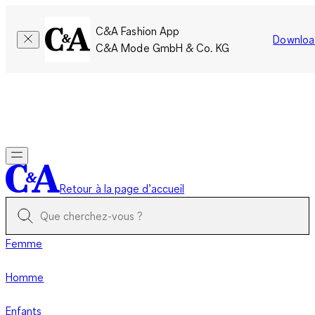
C&A Fashion App
Downloa
C&A Mode GmbH & Co. KG
Seulement pour une courte durée : Les membres cumulent le
double de points!
Se connecter
Retour à la page d’accueil
Femme
Homme
Enfants