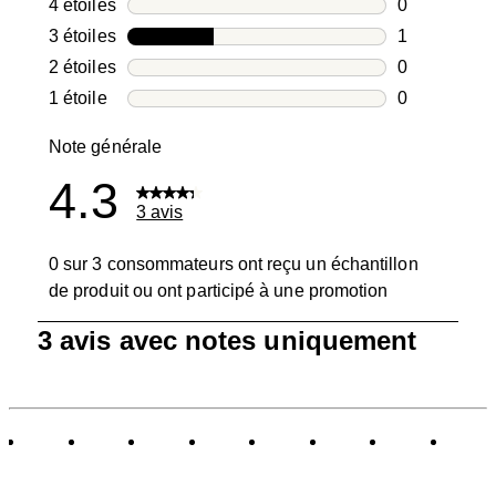
2 avis avec 5
4 étoiles
étoiles
0
0 avis avec 4
3 étoiles
étoiles
1
1 avis avec 3
2 étoiles
étoiles
0
0 avis avec 2
1 étoile
étoiles
0
0 avis avec 1
Note générale
4.3
3 avis
0 sur 3 consommateurs ont reçu un échantillon
de produit ou ont participé à une promotion
1
3 avis avec notes uniquement
à
0
sur
3
avis.