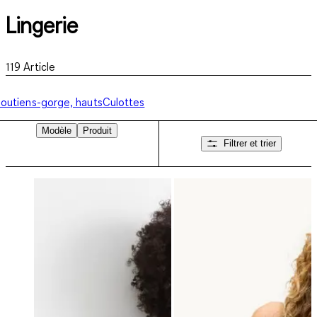
Lingerie
119
Article
outiens-gorge, hauts
Culottes
Modèle
Produit
Filtrer et trier