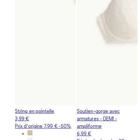
String en pointelle
Soutien-gorge avec
3,99 €
armatures - DEMI -
Prix d‘origine
7,99 €
-50%
ampliforme
6,99 €