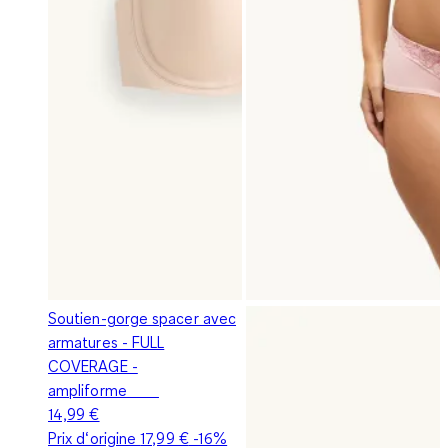
Soutien-gorge spacer avec
armatures - FULL
COVERAGE -
ampliforme
14,99 €
Prix d‘origine
17,99 €
-16%