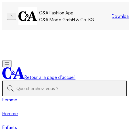
C&A Fashion App
Downloa
C&A Mode GmbH & Co. KG
Seulement pour une courte durée : Les membres cumulent le
double de points!
Se connecter
Retour à la page d’accueil
Femme
Homme
Enfants