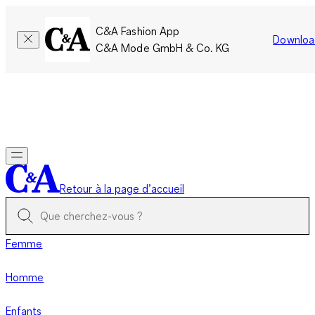
C&A Fashion App
Downloa
C&A Mode GmbH & Co. KG
Seulement pour une courte durée : Les membres cumulent le
double de points!
Se connecter
Retour à la page d’accueil
Femme
Homme
Enfants