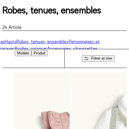
Robes, tenues, ensembles
24
Article
Bas
Hauts
Robes, tenues, ensembles
Personnages et
marques
Bodies, pyjamas
Accessoires, chaussettes,
Modèle
Produit
haussures
Maillots de bain
Filtrer et trier