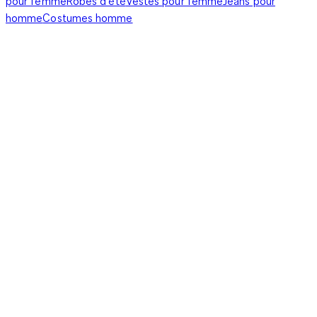
pour femme
Robes d'été
Vestes pour femme
Jeans pour
homme
Costumes homme