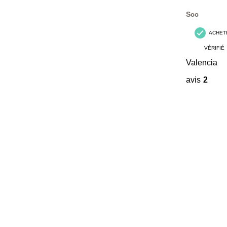
avis.
Scc
ACHET
VÉRIFIÉ
Valencia
avis
2