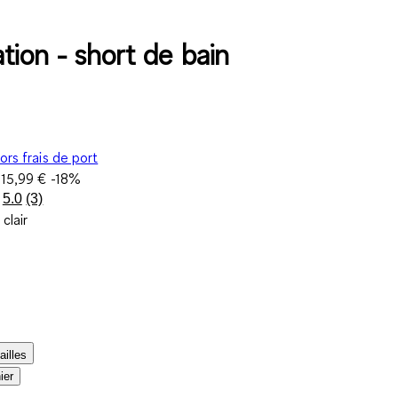
tion - short de bain
ors frais de port
e
15,99 €
-18%
5.0
(3)
Lire
 clair
3
avis.
Lien
sur
la
même
page.
ailles
ier