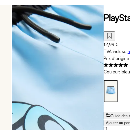
PlaySta
12,99 €
TVA incluse
h
Prix d‘origin
Couleur
:
bleu
Guide des t
Ajouter au pan