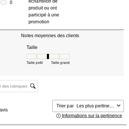
échantillon de
0 avis avec 2 étoiles.
oiles
0
produit ou ont
0 avis avec 1 étoile.
participé à une
promotion
Notes moyennes des clients
Taille
Taille, 3 sur 5, où 1 est égal à Taille petit et 5 est 
Taille petit
Taille grand
herche de sujet et d'avis
Trier par
Les plus pertinents
avis
Informations sur la pertinence
Aff