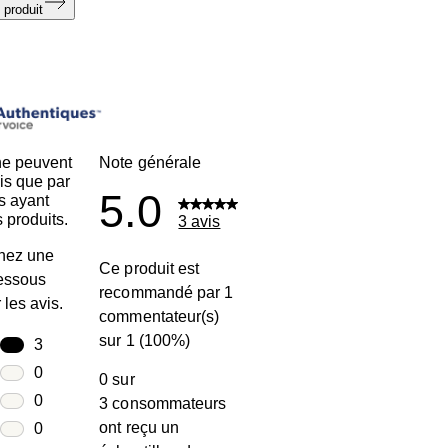
 produit
ne peuvent
Note générale
is que par
5.0
s ayant
 produits.
3 avis
nez une
Ce produit est
dessous
recommandé par 1
r les avis.
commentateur(s)
sur 1 (100%)
toiles
3
3 avis avec 5 étoiles.
toiles
0
0 sur
0 avis avec 4 étoiles.
toiles
0
3 consommateurs
0 avis avec 3 étoiles.
ont reçu un
toiles
0