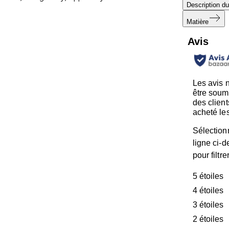
Description du
Matière
Avis
Les avis 
être soum
des client
acheté les
Sélection
ligne ci-
pour filtre
5 étoiles
é
4 étoiles
é
3 étoiles
é
2 étoiles
é