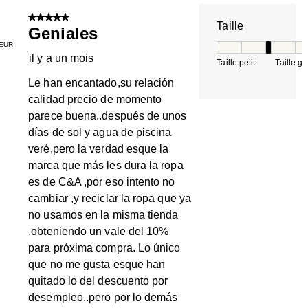
5 sur 5 étoiles.
Taille
Geniales
EUR
Taille, 3 sur 5, où 
il y a un mois
Taille petit
Taille g
Le han encantado,su relación
calidad precio de momento
parece buena..después de unos
días de sol y agua de piscina
veré,pero la verdad esque la
marca que más les dura la ropa
es de C&A ,por eso intento no
cambiar ,y reciclar la ropa que ya
no usamos en la misma tienda
,obteniendo un vale del 10%
para próxima compra. Lo único
que no me gusta esque han
quitado lo del descuento por
desempleo..pero por lo demás