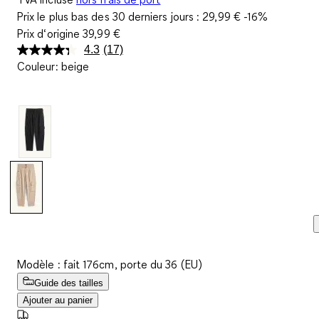
Prix le plus bas des 30 derniers jours :
29,99 €
-16%
Prix d‘origine
39,99 €
4.3
(17)
Lire
Couleur
:
beige
17
avis.
Lien
sur
la
même
page.
Modèle : fait 176cm, porte du 36 (EU)
Guide des tailles
Ajouter au panier