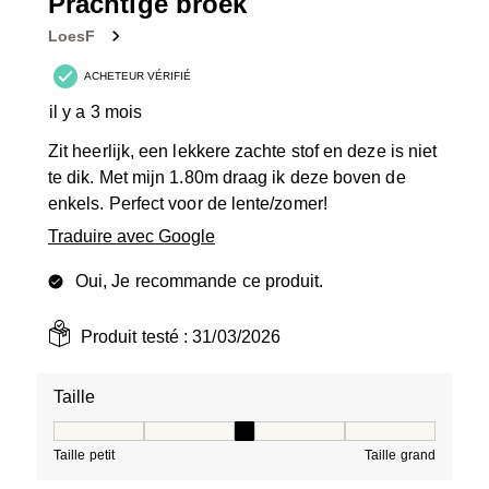
Prachtige broek
avis.
LoesF
ACHETEUR VÉRIFIÉ
il y a 3 mois
Zit heerlijk, een lekkere zachte stof en deze is niet
te dik. Met mijn 1.80m draag ik deze boven de
enkels. Perfect voor de lente/zomer!
Traduire avec Google
Oui, Je recommande ce produit.
Produit testé :
31/03/2026
Taille
Taille, 3 sur 5, où 1 est égal à Taille petit et 5 est égal à
Taille petit
Taille grand