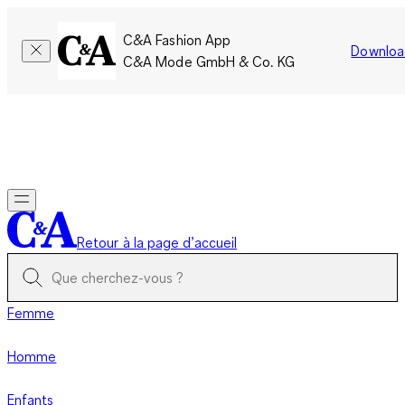
C&A Fashion App
Downloa
C&A Mode GmbH & Co. KG
Seulement pour une courte durée : Les membres cumulent le
double de points!
Se connecter
Retour à la page d’accueil
Femme
Homme
Enfants