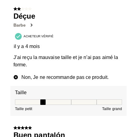
2 sur 5 étoiles.
Déçue
Barbe
ACHETEUR VÉRIFIÉ
il y a 4 mois
J’ai reçu la mauvaise taille et je n’ai pas aimé la
forme.
Non, Je ne recommande pas ce produit.
Taille
Taille, 2 sur 5, où 1 est égal à Taille petit et 5 est égal à
Taille petit
Taille grand
5 sur 5 étoiles.
Buen pantalón