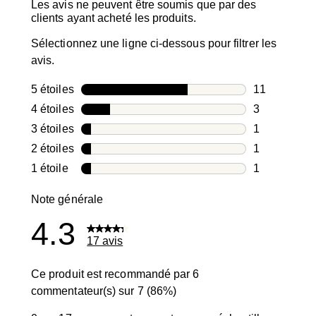
Les avis ne peuvent être soumis que par des
clients ayant acheté les produits.
Sélectionnez une ligne ci-dessous pour filtrer les
avis.
5 étoiles
étoiles
11
11 avis avec
4 étoiles
étoiles
3
3 avis avec 4
3 étoiles
étoiles
1
1 avis avec 3
2 étoiles
étoiles
1
1 avis avec 2
1 étoile
étoiles
1
1 avis avec 1
Note générale
4.3
17 avis
Ce produit est recommandé par 6
commentateur(s) sur 7 (86%)