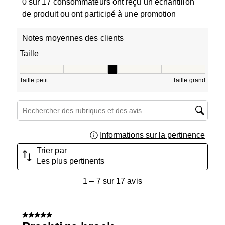
0 sur 17 consommateurs ont reçu un échantillon
de produit ou ont participé à une promotion
Notes moyennes des clients
Taille
Taille, 2.8333333333333335 sur 5, où 1 est égal à Taille pe
Taille petit
Taille grand
Zone de recherche de sujet et d'avis
Informations sur la pertinence
Affich
Trier par
Les plus pertinents
1
1
–
7 sur 17
avis
à
7
sur
5 sur 5 étoiles.
17