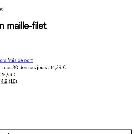
ne
 maille-filet
ors frais de port
as des 30 derniers jours :
14,39 €
e
25,99 €
4.9
(10)
Lire
10
avis.
Lien
sur
la
même
page.