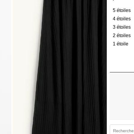
5 étoiles
é
4 étoiles
é
3 étoiles
é
2 étoiles
é
1 étoile
ét
Zone de rec