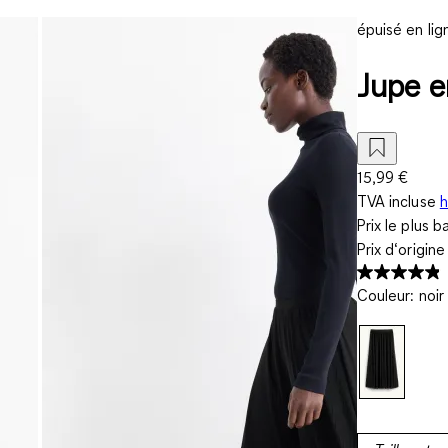
épuisé en lig
Jupe en
15,99 €
TVA incluse
h
Prix le plus b
Prix d‘origin
Couleur
:
noir