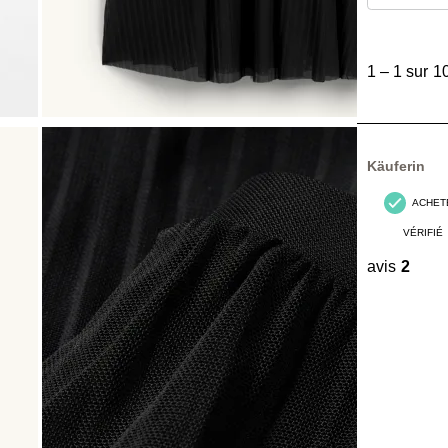
1
à
1
–
1 sur 1
1
sur
10
avis.
Käuferin
ACHET
VÉRIFIÉ
avis
2