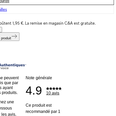
ndards
illes
coûtent 1,95 €. La remise en magasin C&A est gratuite.
 produit
ne peuvent
Note générale
is que par
4.9
s ayant
 produits.
10 avis
nez une
Ce produit est
dessous
recommandé par 1
r les avis.