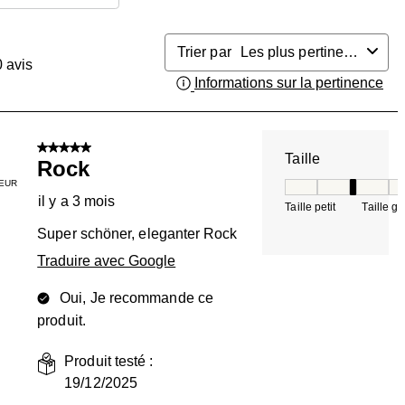
Trier par
Les plus pertinents
0
avis
Informations sur la pertinence
Aff
5 sur 5 étoiles.
Taille
Rock
EUR
Taille, 3 sur 5, où 
il y a 3 mois
Taille petit
Taille g
Super schöner, eleganter Rock
Traduire avec Google
Oui, Je recommande ce
produit.
Produit testé :
19/12/2025