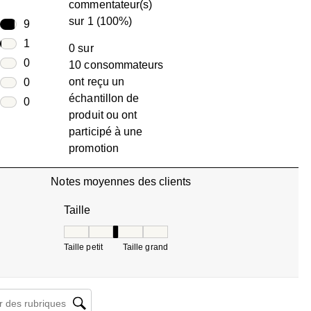
commentateur(s)
sur 1 (100%)
toiles
9
9 avis avec 5 étoiles.
toiles
1
0 sur
1 avis avec 4 étoiles.
toiles
0
10 consommateurs
0 avis avec 3 étoiles.
ont reçu un
toiles
0
échantillon de
0 avis avec 2 étoiles.
oiles
0
produit ou ont
0 avis avec 1 étoile.
participé à une
promotion
Notes moyennes des clients
Taille
Taille, 3 sur 5, où 1 est égal à Taille petit et 5 est 
Taille petit
Taille grand
herche de sujet et d'avis