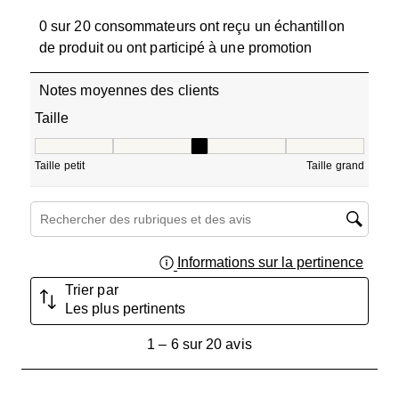
0 sur 20 consommateurs ont reçu un échantillon
de produit ou ont participé à une promotion
Notes moyennes des clients
Taille
Taille, 3 sur 5, où 1 est égal à Taille petit et 5 est égal à T
Taille petit
Taille grand
Zone de recherche de sujet et d'avis
Informations sur la pertinence
Affich
Trier par
Les plus pertinents
1
1
–
6 sur 20
avis
à
6