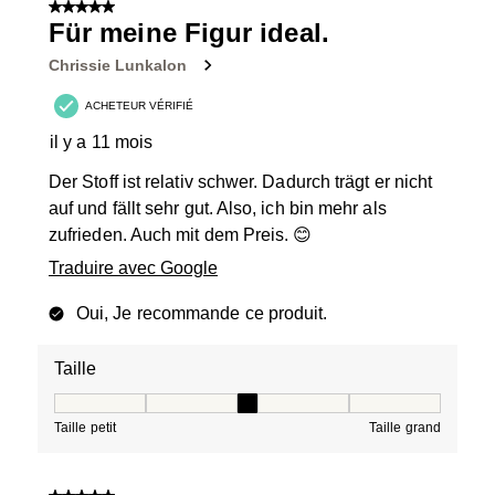
sur
5 sur 5 étoiles.
20
Für meine Figur ideal.
avis.
Chrissie Lunkalon
ACHETEUR VÉRIFIÉ
il y a 11 mois
Der Stoff ist relativ schwer. Dadurch trägt er nicht
auf und fällt sehr gut. Also, ich bin mehr als
zufrieden. Auch mit dem Preis. 😊
Traduire avec Google
Oui, Je recommande ce produit.
Taille
Taille, 3 sur 5, où 1 est égal à Taille petit et 5 est égal à
Taille petit
Taille grand