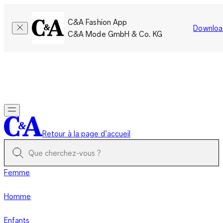
C&A Fashion App
Downloa
C&A Mode GmbH & Co. KG
Seulement pour une courte durée : Les membres cumulent le
double de points!
Se connecter
Retour à la page d’accueil
Femme
Homme
Enfants