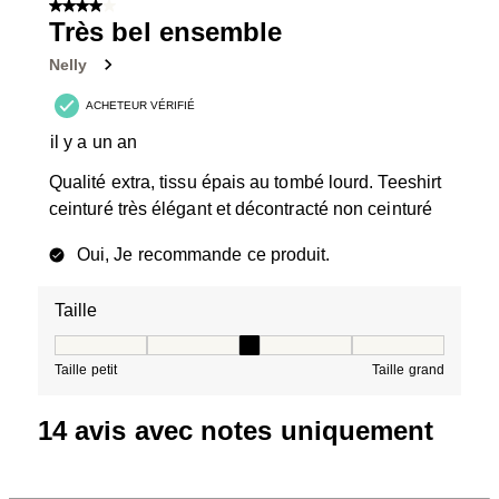
4 sur 5 étoiles.
Très bel ensemble
Nelly
ACHETEUR VÉRIFIÉ
il y a un an
Qualité extra, tissu épais au tombé lourd. Teeshirt
ceinturé très élégant et décontracté non ceinturé
Oui, Je recommande ce produit.
Taille
Taille, 3 sur 5, où 1 est égal à Taille petit et 5 est égal à
Taille petit
Taille grand
14 avis avec notes uniquement