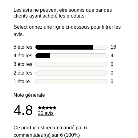
Les avis ne peuvent être soumis que par des
clients ayant acheté les produits.
Sélectionnez une ligne ci-dessous pour filtrer les
avis.
5 étoiles
étoiles
16
16 avis avec
4 étoiles
étoiles
4
4 avis avec 4
3 étoiles
étoiles
0
0 avis avec 3
2 étoiles
étoiles
0
0 avis avec 2
1 étoile
étoiles
0
0 avis avec 1
Note générale
4.8
20 avis
Ce produit est recommandé par 6
commentateur(s) sur 6 (100%)