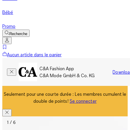
Bébé
Promo
Recherche
Aucun article dans le panier
C&A Fashion App
Downloa
C&A Mode GmbH & Co. KG
Seulement pour une courte durée : Les membres cumulent le
double de points!
Se connecter
1 / 6