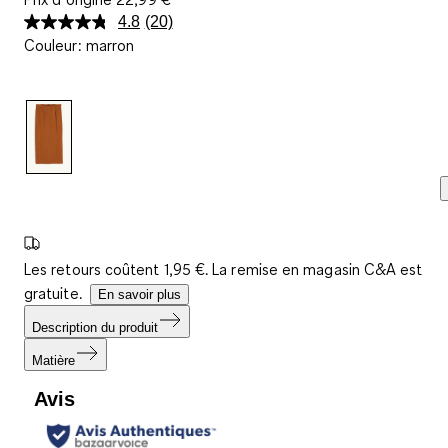
4.8
(20)
Lire
Couleur
:
marron
20
avis.
Lien
sur
la
même
page.
Les retours coûtent 1,95 €. La remise en magasin C&A est
gratuite.
En savoir plus
Description du produit
Matière
Avis