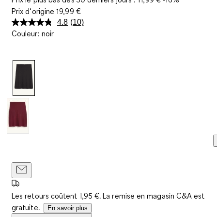
Prix d‘origine
19,99 €
4.8
(10)
Lire
Couleur
:
noir
10
avis.
Lien
sur
la
même
page.
Les retours coûtent 1,95 €. La remise en magasin C&A est
gratuite.
En savoir plus