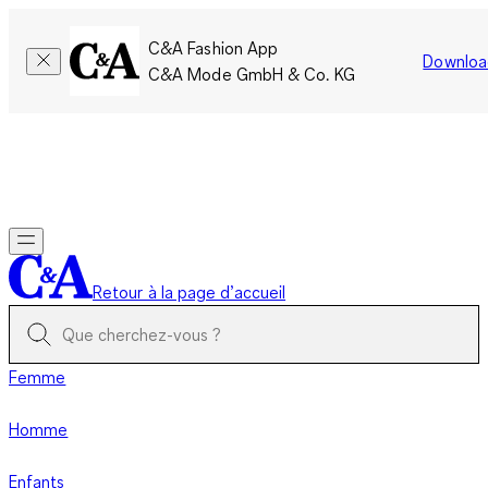
C&A Fashion App
Downloa
C&A Mode GmbH & Co. KG
Seulement pour une courte durée : Les membres cumulent le
double de points!
Se connecter
Retour à la page d’accueil
Femme
Homme
Enfants