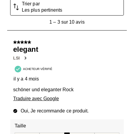
Trier par
Les plus pertinents
1
1
–
3 sur 10
avis
à
3
sur
5 sur 5 étoiles.
10
elegant
avis.
LSI
ACHETEUR VÉRIFIÉ
il y a 4 mois
schöner und eleganter Rock
Traduire avec Google
Oui, Je recommande ce produit.
Taille