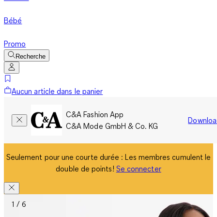
Bébé
Promo
Recherche
Aucun article dans le panier
C&A Fashion App
Downloa
C&A Mode GmbH & Co. KG
Seulement pour une courte durée : Les membres cumulent le
double de points!
Se connecter
1 / 6