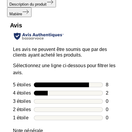
Description du produit
Matière
Avis
Les avis ne peuvent être soumis que par des
clients ayant acheté les produits.
Sélectionnez une ligne ci-dessous pour filtrer les
avis.
5 étoiles
étoiles
8
8 avis avec 5
4 étoiles
étoiles
2
2 avis avec 4
3 étoiles
étoiles
0
0 avis avec 3
2 étoiles
étoiles
0
0 avis avec 2
1 étoile
étoiles
0
0 avis avec 1
Note générale