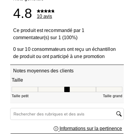
4.8
10 avis
Ce produit est recommandé par 1
commentateur(s) sur 1 (100%)
0 sur 10 consommateurs ont reçu un échantillon
de produit ou ont participé à une promotion
Notes moyennes des clients
Taille
Taille, 3 sur 5, où 1 est égal à Taille petit et 5 est égal à T
Taille petit
Taille grand
Zone de recherche de sujet et d'avis
Informations sur la pertinence
Affich