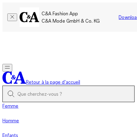
C&A Fashion App
Downloa
C&A Mode GmbH & Co. KG
Seulement pour une courte durée : Les membres cumulent le
double de points!
Se connecter
Retour à la page d’accueil
Femme
Homme
Enfants