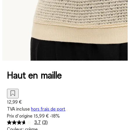
Haut en maille
12,99 €
TVA incluse
hors frais de port
Prix d‘origine
15,99 €
-18%
3.7
(3)
Lire
Couleur
:
crème
3