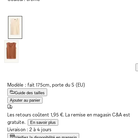
avis.
Lien
sur
la
même
page.
Modèle : fait 175cm, porte du S (EU)
Guide des tailles
Ajouter au panier
Les retours coûtent 1,95 €. La remise en magasin C&A est
gratuite.
En savoir plus
Livraison : 2 à 4 jours
Vérifiez la disponibilité en magasin