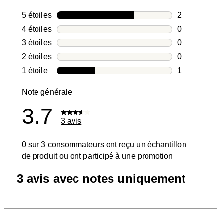
5 étoiles
étoiles
2
2 avis avec 5
4 étoiles
étoiles
0
0 avis avec 4
3 étoiles
étoiles
0
0 avis avec 3
2 étoiles
étoiles
0
0 avis avec 2
1 étoile
étoiles
1
1 avis avec 1
Note générale
3.7
3 avis
0 sur 3 consommateurs ont reçu un échantillon
de produit ou ont participé à une promotion
1
3 avis avec notes uniquement
à
0
sur