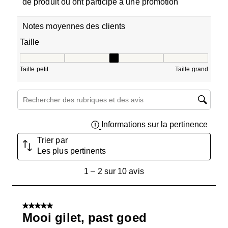
de produit ou ont participé à une promotion
Notes moyennes des clients
Taille
Taille, 3 sur 5, où 1 est égal à Taille petit et 5 est égal à T
Taille petit
Taille grand
Zone de recherche de sujet et d'avis
Informations sur la pertinence
Affich
Trier par
Les plus pertinents
1
1
–
2 sur 10
avis
à
2
sur
5 sur 5 étoiles.
10
Mooi gilet, past goed
avis.