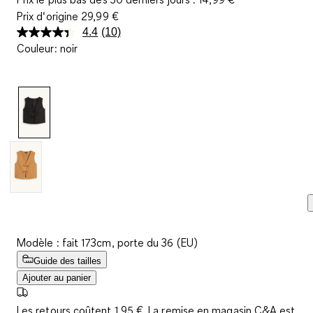
Prix d‘origine
29,99 €
4.4
(10)
Lire
Couleur
:
noir
10
avis.
Lien
sur
la
même
page.
Modèle : fait 173cm, porte du 36 (EU)
Guide des tailles
Ajouter au panier
Les retours coûtent 1,95 €. La remise en magasin C&A est