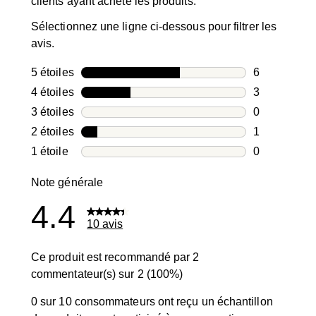
clients ayant acheté les produits.
Sélectionnez une ligne ci-dessous pour filtrer les
avis.
5 étoiles
étoiles
6
6 avis avec 5
4 étoiles
étoiles
3
3 avis avec 4
3 étoiles
étoiles
0
0 avis avec 3
2 étoiles
étoiles
1
1 avis avec 2
1 étoile
étoiles
0
0 avis avec 1
Note générale
4.4
10 avis
Ce produit est recommandé par 2
commentateur(s) sur 2 (100%)
0 sur 10 consommateurs ont reçu un échantillon