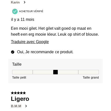
Karin
ACHETEUR VÉRIFIÉ
il y a 11 mois
Een mooi gilet. Het gilet valt goed op maat en
heeft een erg mooie kleur. Leuk op shirt of blouse.
Traduire avec Google
Oui, Je recommande ce produit.
Taille
Taille, 3 sur 5, où 1 est égal à Taille petit et 5 est égal à
Taille petit
Taille grand
5 sur 5 étoiles.
Ligero
B.M.M