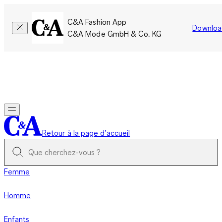
C&A Fashion App
Downloa
C&A Mode GmbH & Co. KG
Seulement pour une courte durée : Les membres cumulent le
double de points!
Se connecter
Retour à la page d’accueil
Femme
Homme
Enfants