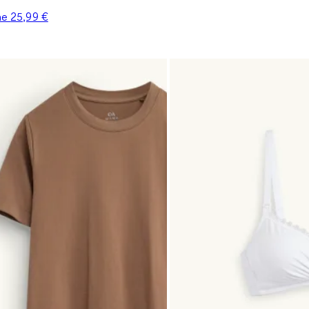
ine
25,99 €