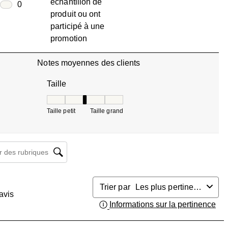
échantillon de
0 avis avec 2 étoiles.
oiles
0
produit ou ont
0 avis avec 1 étoile.
participé à une
promotion
Notes moyennes des clients
Taille
Taille, 3 sur 5, où 1 est égal à Taille petit et 5 est 
Taille petit
Taille grand
herche de sujet et d'avis
Trier par
Les plus pertinents
avis
Informations sur la pertinence
Aff