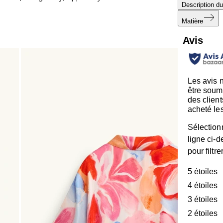
Description du
Matière
Avis
Les avis 
être soum
des client
acheté les
Sélection
ligne ci-
pour filtre
5 étoiles
é
4 étoiles
é
3 étoiles
é
2 étoiles
é