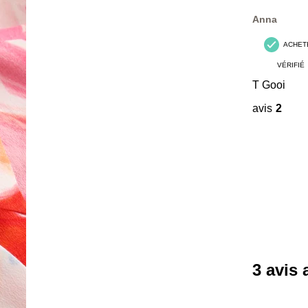
avis.
Anna
ACHET
VÉRIFIÉ
T Gooi
avis
2
3 avis