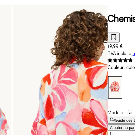
Chemisi
19,99 €
TVA incluse
h
Couleur
:
colo
Modèle : fai
Guide des t
Ajouter au pan