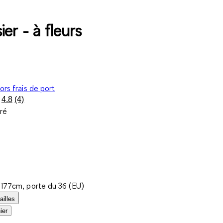
er - à fleurs
ors frais de port
4.8
(4)
Lire
ré
4
avis.
Lien
sur
la
même
page.
t 177cm, porte du 36 (EU)
ailles
ier