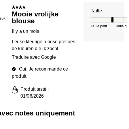
4 sur 5 étoiles.
Taille
Mooie vrolijke
EUR
blouse
Taille, 3 sur 5, où 
Taille petit
Taille g
il y a un mois
Leuke kleurige blouse precoes
de kleuren die ik zocht
Traduire avec Google
Oui, Je recommande ce
produit.
Produit testé :
01/06/2026
 avec notes uniquement