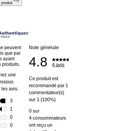
 produit
ne peuvent
Note générale
is que par
4.8
s ayant
 produits.
4 avis
nez une
Ce produit est
dessous
recommandé par 1
r les avis.
commentateur(s)
sur 1 (100%)
toiles
3
3 avis avec 5 étoiles.
toiles
1
0 sur
1 avis avec 4 étoiles.
toiles
0
4 consommateurs
0 avis avec 3 étoiles.
ont reçu un
toiles
0