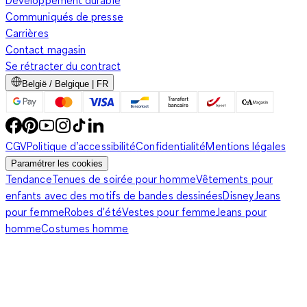
Développement durable
Communiqués de presse
Carrières
Contact magasin
Se rétracter du contract
België / Belgique | FR
CGV
Politique d’accessibilité
Confidentialité
Mentions légales
Paramétrer les cookies
Tendance
Tenues de soirée pour homme
Vêtements pour
enfants avec des motifs de bandes dessinées
Disney
Jeans
pour femme
Robes d'été
Vestes pour femme
Jeans pour
homme
Costumes homme