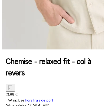
Chemise - relaxed fit - col à
revers
21,99 €
TVA incluse
hors frais de port
Prix d‘origine
25,99 €
-15%