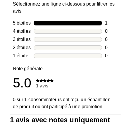
Sélectionnez une ligne ci-dessous pour filtrer les
avis.
5 étoiles
étoiles
1
1 avis avec 5
4 étoiles
étoiles
0
0 avis avec 4
3 étoiles
étoiles
0
0 avis avec 3
2 étoiles
étoiles
0
0 avis avec 2
1 étoile
étoiles
0
0 avis avec 1
Note générale
5.0
1 avis
0 sur 1 consommateurs ont reçu un échantillon
de produit ou ont participé à une promotion
1
1 avis avec notes uniquement
à