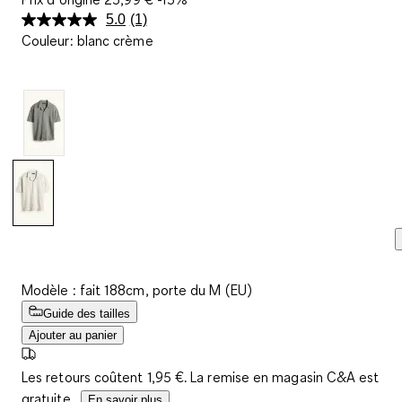
5.0
(1)
Lire
Couleur
:
blanc crème
1
avis.
Lien
sur
la
même
page.
Modèle : fait 188cm, porte du M (EU)
Guide des tailles
Ajouter au panier
Les retours coûtent 1,95 €. La remise en magasin C&A est
gratuite.
En savoir plus