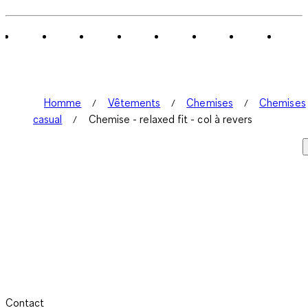
0
sur
1
avis.
Homme
Vêtements
Chemises
Chemises
casual
Chemise - relaxed fit - col à revers
Contact